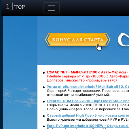
L2MAD.NET - MultiCraft x100 с Авто-Фармом 
Interlude сервера от х1 до х100000 с Авто-Фа
Долларов, множество игроков, врывайся!
Устал от обычного Interlude? MultiSub x550. С
Один герой. Четыре профессии. Переноси навык
открывай сотни комбинаций умений.
L2NAME.COM Новый PVP High Five x1500 с п
Открытие 24 Июля в 20:00 (МСК +3 GMT). Новый
Полноценный бафер. Топовый персонаж за 1 ча
Старый добрый High Five x5 но с новым конте
Вместо крыльев мы добавили новый PVP и PVE ко
Euro-PvP.net Interlude х100 NEW - Открытие 4