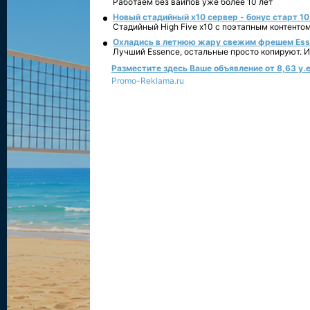
Работаем без вайпов уже более 10 лет
Новый стадийный х10 сервер - бонус старт 10
Стадийный High Five x10 с поэтапным контенто
Охладись в летнюю жару свежим фрешем Essen
Лучший Essence, остальные просто копируют. 
Разместите здесь Ваше объявление от 8,63 у.е
Promo-Reklama.ru