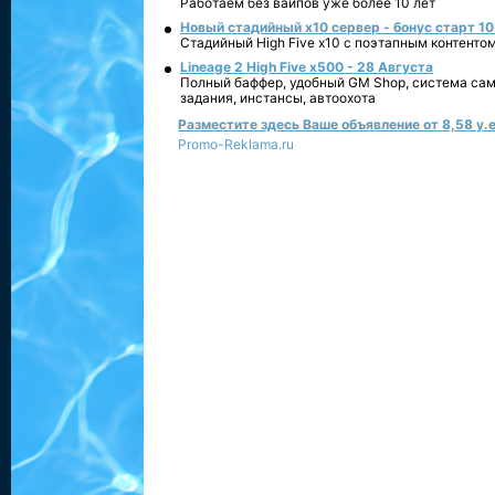
Работаем без вайпов уже более 10 лет
Новый стадийный х10 сервер - бонус старт 10
Стадийный High Five x10 с поэтапным контенто
Lineage 2 High Five x500 - 28 Августа
Полный баффер, удобный GM Shop, система сам
задания, инстансы, автоохота
Разместите здесь Ваше объявление от 8,58 у.е
Promo-Reklama.ru