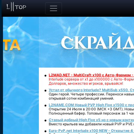
L2MAD.NET - MultiCraft x100 с Авто-Фармом 
Interlude сервера от х1 до х100000 с Авто-Фа
Долларов, множество игроков, врывайся!
Устал от обычного Interlude? MultiSub x550. С
Один герой. Четыре профессии. Переноси навык
открывай сотни комбинаций умений.
L2NAME.COM Новый PVP High Five x1500 с п
Открытие 24 Июля в 20:00 (МСК +3 GMT). Новый
Полноценный бафер. Топовый персонаж за 1 ча
Старый добрый High Five x5 но с новым конте
Вместо крыльев мы добавили новый PVP и PVE ко
Euro-PvP.net Interlude х100 NEW - Открытие 4