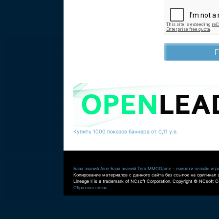
Купить 1000 показов баннера от 0,11 у.е.
База знаний Aion
База знаний Tera
MMOGame - новости онлайн игр
Копирование материалов с данного сайта без ссылок на оригинал 
Lineage II is a trademark of NCsoft Corporation. Copyright © NCsoft Co
Обратная связь