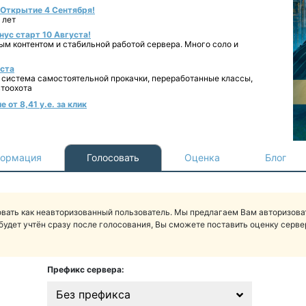
- Открытие 4 Сентября!
 лет
нус старт 10 Августа!
ным контентом и стабильной работой сервера. Много соло и
уста
 система самостоятельной прокачки, переработанные классы,
втоохота
от 8,41 у.е. за клик
ормация
Голосовать
Оценка
Блог
вать как неавторизованный пользователь. Мы предлагаем Вам авторизоват
будет учтён сразу после голосования, Вы сможете поставить оценку сервер
Префикс сервера:
Без префикса