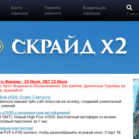
Блоги
Правила
Владельцам
серверов
рейтинга
серверов
вто-Фармом - 25 Июля. ОБТ 22 Июля
00 с Авто-Фармом и Обновлениями, без вайпов. Денежные Турниры на
в, врывайся!
iSub x550. Старт 7 августа
реноси навыки трёх саб-классов на основу, создавай уникальный
 умений.
e x1500 с продвинутым автофармом!
 GMT). Новый High Five x1500. Бесплатный автофарм со всеми
повый персонаж за 1 час.
 новым контентом!
 PVP и PVE контент, чтобы разнообразить игровой опыт. Старт 18.