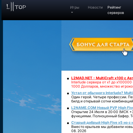
Игры
Новости
Рейтинг
серверов
L2MAD.NET - MultiCraft x100 с А
Interlude сервера от х1 до х1000
1000 Долларов, множество игроко
Устал от обычного Interlude? Mult
Один герой. Четыре профессии. Пе
билд и открывай сотни комбинаций
L2NAME.COM Новый PVP High Fiv
Открытие 24 Июля в 20:00 (МСК +3
функциями. Полноценный бафер. То
Старый добрый High Five x5 но с
Вместо крыльев мы добавили новый
08. 2026