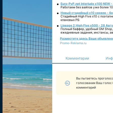
Euro-PvP.net Interlude х100 NEW 
Работаем без вайпов уже более 10
Новый стадийный х10 сервер - бо
Стадийный High Five x10 с поэтап
клановых РБ
Lineage 2 High Five x500 - 28 Авг
Полный баффер, удобный GM Shop,
ежедневные задания, инстансы, а
Разместите здесь Ваше объявление 
Promo-Reklama.ru
Комментарии
Инф
Вы пытаетесь проголосо
голосовании Ваш голос 
комментарий