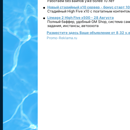
Работаем без вайпов уже более 10 лет
Новый стадийный х10 сервер - бонус старт 10
Стадийный High Five x10 с поэтапным контенто
Lineage 2 High Five x500 - 28 Августа
Полный баффер, удобный GM Shop, система сам
задания, инстансы, автоохота
Разместите здесь Ваше объявление от 8,32 у.е
Promo-Reklama.ru