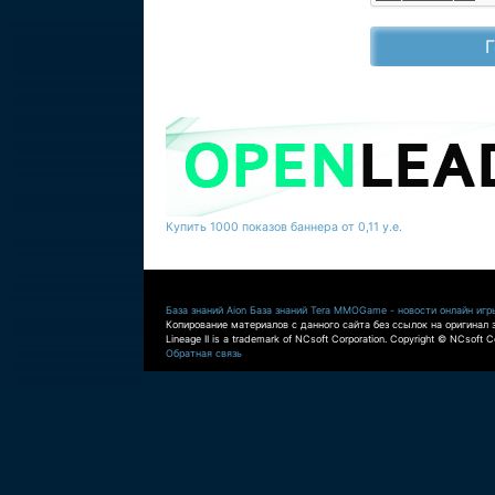
Купить 1000 показов баннера от 0,11 у.е.
База знаний Aion
База знаний Tera
MMOGame - новости онлайн игр
Копирование материалов с данного сайта без ссылок на оригинал 
Lineage II is a trademark of NCsoft Corporation. Copyright © NCsoft Co
Обратная связь