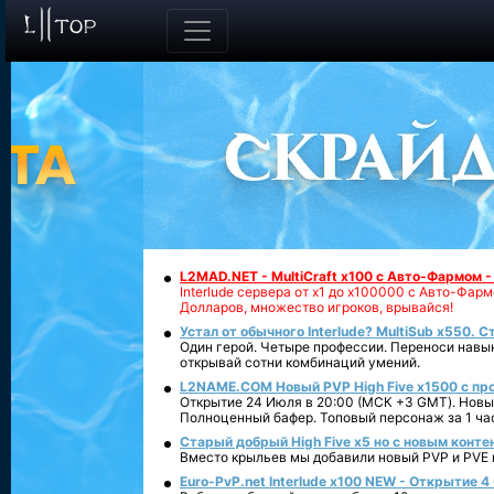
L2MAD.NET - MultiCraft x100 с Авто-Фармом 
Interlude сервера от х1 до х100000 с Авто-Фа
Долларов, множество игроков, врывайся!
Устал от обычного Interlude? MultiSub x550. С
Один герой. Четыре профессии. Переноси навык
открывай сотни комбинаций умений.
L2NAME.COM Новый PVP High Five x1500 с п
Открытие 24 Июля в 20:00 (МСК +3 GMT). Новый
Полноценный бафер. Топовый персонаж за 1 ча
Старый добрый High Five x5 но с новым конте
Вместо крыльев мы добавили новый PVP и PVE ко
Euro-PvP.net Interlude х100 NEW - Открытие 4