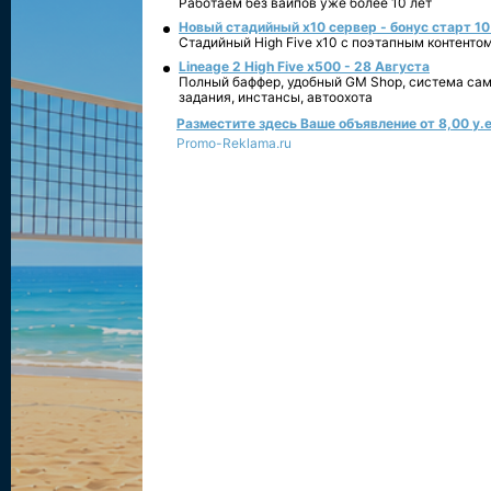
Работаем без вайпов уже более 10 лет
Новый стадийный х10 сервер - бонус старт 10
Стадийный High Five x10 с поэтапным контенто
Lineage 2 High Five x500 - 28 Августа
Полный баффер, удобный GM Shop, система сам
задания, инстансы, автоохота
Разместите здесь Ваше объявление от 8,00 у.е
Promo-Reklama.ru