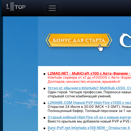
L2MAD.NET - MultiCraft x100 с Авто-Фармом 
Interlude сервера от х1 до х100000 с Авто-Фа
Долларов, множество игроков, врывайся!
Устал от обычного Interlude? MultiSub x550. С
Один герой. Четыре профессии. Переноси навык
открывай сотни комбинаций умений.
L2NAME.COM Новый PVP High Five x1500 с п
Открытие 24 Июля в 20:00 (МСК +3 GMT). Новый
Полноценный бафер. Топовый персонаж за 1 ча
Старый добрый High Five x5 но с новым конте
Вместо крыльев мы добавили новый PVP и PVE ко
Euro-PvP.net Interlude х100 NEW - Открытие 4