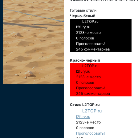
Готовые стили:
Черно-белый
L2TOP.ru
l2fury.ru
2123-е место
0 голосов
Проголосовать!
245 комментариев
Красно-черный
L2TOP.ru
l2fury.ru
2123-е место
0 голосов
Проголосовать!
245 комментариев
Стиль L2TOP.ru
L2TOP.ru
l2fury.ru
2123-е место
0 голосов
Проголосовать!