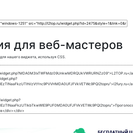
я для веб-мастеров
для нашего виджета, используя CSS.
2top.ru/widget.php?MDA0M3IxTWFMdz09UnkwMDRQUkVWRURNZz09">L2TOP.ru</a
widget.php?
zTlNaaFkzUTlhVzVtYnc9PVVHMDA0UFJFVkVETWc9PQl2topru">l2fury.ru</a
u/widget.php?
EzTlNaaFkzUTlkbTkwWlE9PUF0MDA0UFJFVkVETWc9PQl2topru">Проголосов
в</div></div>