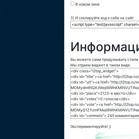
В новом окне
3) И скопируйте код к себе на сайт:
Информаци
Вы можете сами придумывать стили 
Мы отдаем виджет в таком виде:
<div class="l2top_widget">
<div id="title"><a href="http://l
<div id="url"><a href="http://l2top.ru/
MDMydmtNQXJMejl6WlhKMlNVUTlNalE
<div id="place">2123-е место</div>
<div id="votes">0 голосов</div>
<div id="vote"><a href="http://l2top.r
MDMyQ1Z1UmFMejl6WlhKMlNVUTlNal
<div id="commets"> 245 комментарие
Экспериментируйте! ;)