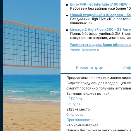
Euro-PvP.net Interlude х100 NEW 
Работаем без вайпов уже более 10
Новый стадийный х10 сервер - бо
Стадийный High Five x10 с поэтап
клановых РБ
Lineage 2 High Five x500 - 28 Авг
Полный баффер, удобный GM Shop,
ежедневные задания, инстансы, а
Разместите здесь Ваше объявление
Promo-Reklama.ru
Комментарии
Инф
Предлагаем вашему вниманию видж
Виджет придуман для владельцев сер
смогут постоянно получать актуальн
Выглядит виджет вот так:
L2TOP.ru
l2fury.ru
2123-е место
0 голосов
Проголосовать!
245 комментариев
Однако Вы сможете легко изменить е