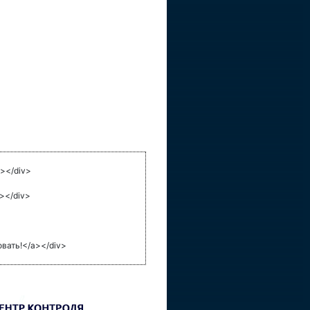
></div>
></div>
ать!</a></div>