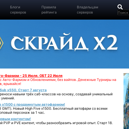
Блоги
Правила
Владельцам
серверов
рейтинга
серверов
вто-Фармом - 25 Июля. ОБТ 22 Июля
00 с Авто-Фармом и Обновлениями, без вайпов. Денежные Турниры на
в, врывайся!
iSub x550. Старт 7 августа
реноси навыки трёх саб-классов на основу, создавай уникальный
 умений.
e x1500 с продвинутым автофармом!
 GMT). Новый High Five x1500. Бесплатный автофарм со всеми
повый персонаж за 1 час.
 новым контентом!
 PVP и PVE контент, чтобы разнообразить игровой опыт. Старт 18.