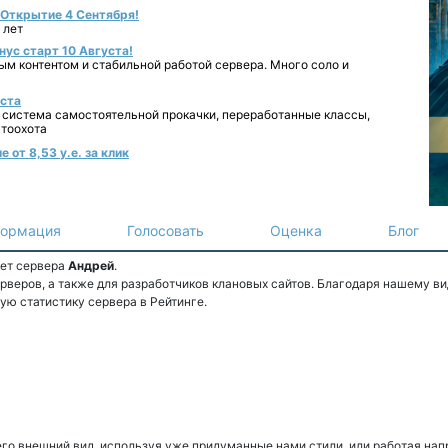
- Открытие 4 Сентября!
 лет
нус старт 10 Августа!
ным контентом и стабильной работой сервера. Много соло и
уста
 система самостоятельной прокачки, переработанные классы,
втоохота
 от 8,53 у.е. за клик
ормация
Голосовать
Оценка
Блог
ет сервера
Андрей
.
веров, а также для разработчиков клановых сайтов. Благодаря нашему ви
ую статистику сервера в Рейтинге.
го внешний вид, используя уже придуманные нами стили, или работая нап