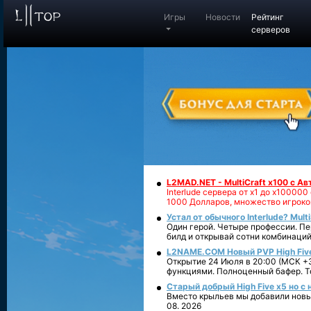
Игры
Новости
Рейтинг
серверов
L2MAD.NET - MultiCraft x100 с А
Interlude сервера от х1 до х1000
1000 Долларов, множество игроко
Устал от обычного Interlude? Mult
Один герой. Четыре профессии. Пе
билд и открывай сотни комбинаций
L2NAME.COM Новый PVP High Fiv
Открытие 24 Июля в 20:00 (МСК +3
функциями. Полноценный бафер. То
Старый добрый High Five x5 но с
Вместо крыльев мы добавили новый
08. 2026