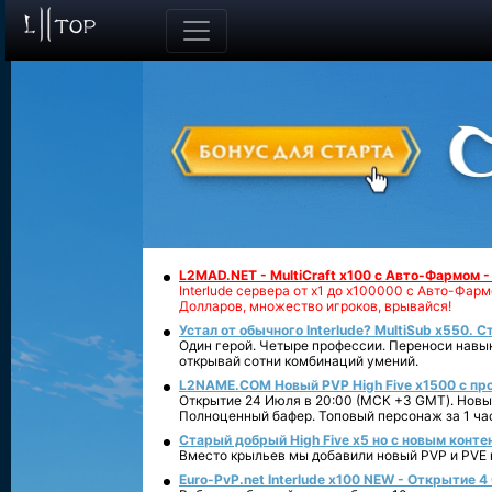
L2MAD.NET - MultiCraft x100 с Авто-Фармом 
Interlude сервера от х1 до х100000 с Авто-Фа
Долларов, множество игроков, врывайся!
Устал от обычного Interlude? MultiSub x550. С
Один герой. Четыре профессии. Переноси навык
открывай сотни комбинаций умений.
L2NAME.COM Новый PVP High Five x1500 с п
Открытие 24 Июля в 20:00 (МСК +3 GMT). Новый
Полноценный бафер. Топовый персонаж за 1 ча
Старый добрый High Five x5 но с новым конте
Вместо крыльев мы добавили новый PVP и PVE ко
Euro-PvP.net Interlude х100 NEW - Открытие 4