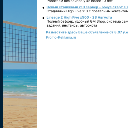
Работаем без вайпов уже более 10 лет
Новый стадийный х10 сервер - бонус старт 10
Стадийный High Five x10 с поэтапным контенто
Lineage 2 High Five x500 - 28 Августа
Полный баффер, удобный GM Shop, система сам
задания, инстансы, автоохота
Разместите здесь Ваше объявление от 8,07 у.е.
Promo-Reklama.ru