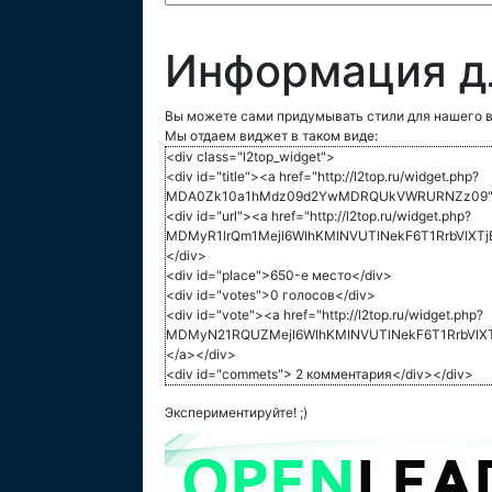
Информация д
Вы можете сами придумывать стили для нашего в
Мы отдаем виджет в таком виде:
<div class="l2top_widget">
<div id="title"><a href="http://l2top.ru/widget.php?
MDA0Zk10a1hMdz09d2YwMDRQUkVWRURNZz09">L
<div id="url"><a href="http://l2top.ru/widget.php?
MDMyR1lrQm1Mejl6WlhKMlNVUTlNekF6T1RrbVlXTj
</div>
<div id="place">650-е место</div>
<div id="votes">0 голосов</div>
<div id="vote"><a href="http://l2top.ru/widget.php?
MDMyN21RQUZMejl6WlhKMlNVUTlNekF6T1RrbVlX
</a></div>
<div id="commets"> 2 комментария</div></div>
Экспериментируйте! ;)