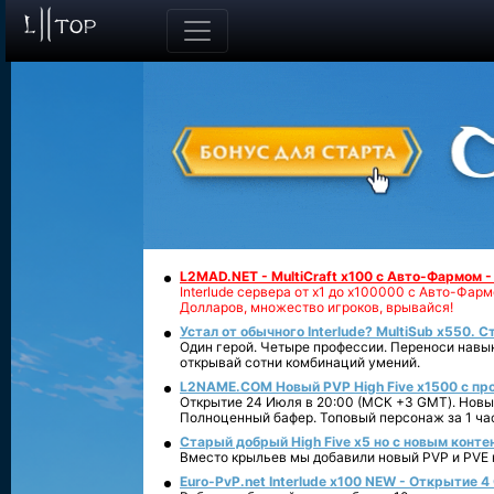
L2MAD.NET - MultiCraft x100 с Авто-Фармом 
Interlude сервера от х1 до х100000 с Авто-Фа
Долларов, множество игроков, врывайся!
Устал от обычного Interlude? MultiSub x550. С
Один герой. Четыре профессии. Переноси навык
открывай сотни комбинаций умений.
L2NAME.COM Новый PVP High Five x1500 с п
Открытие 24 Июля в 20:00 (МСК +3 GMT). Новый
Полноценный бафер. Топовый персонаж за 1 ча
Старый добрый High Five x5 но с новым конте
Вместо крыльев мы добавили новый PVP и PVE ко
Euro-PvP.net Interlude х100 NEW - Открытие 4