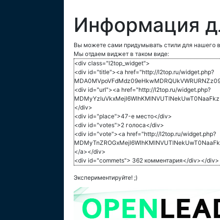
Информация д
Вы можете сами придумывать стили для нашего в
Мы отдаем виджет в таком виде:
<div class="l2top_widget">
<div id="title"><a href="http://l2top.ru/widget.php?
MDA0MVpoVFdMdz09eHkwMDRQUkVWRURNZz09">
<div id="url"><a href="http://l2top.ru/widget.php?
MDMyYzluVkxMejl6WlhKMlNVUTlNekUwT0NaaFkzUT
</div>
<div id="place">47-е место</div>
<div id="votes">2 голоса</div>
<div id="vote"><a href="http://l2top.ru/widget.php?
MDMyTnZROGxMejl6WlhKMlNVUTlNekUwT0NaaFkz
</a></div>
<div id="commets"> 362 комментария</div></div>
Экспериментируйте! ;)