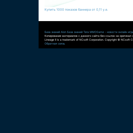
Купить 1000 показов баннера от 0,11 у.е.
База знаний Aion
База знаний Tera
MMOGame - новости онлайн игр
Копирование материалов с данного сайта без ссылок на оригинал 
Lineage II is a trademark of NCsoft Corporation. Copyright © NCsoft Co
Обратная связь