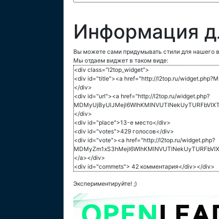
Информация д
Вы можете сами придумывать стили для нашего в
Мы отдаем виджет в таком виде:
<div class="l2top_widget">
<div id="title"><a href="http://l2top.ru/widg
</div>
<div id="url"><a href="http://l2top.ru/widget.php?
MDMyUjByUlJMejl6WlhKMlNVUTlNekUyTURFbVlXTj
</div>
<div id="place">13-е место</div>
<div id="votes">429 голосов</div>
<div id="vote"><a href="http://l2top.ru/widget.php?
MDMyZm1xS3hMejl6WlhKMlNVUTlNekUyTURFbVlX
</a></div>
<div id="commets"> 42 комментария</div></div>
Экспериментируйте! ;)