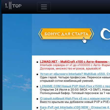
L2MAD.NET - MultiCraft x100 с Авто-Фармом 
Interlude сервера от х1 до х100000 с Авто-Фа
Долларов, множество игроков, врывайся!
Устал от обычного Interlude? MultiSub x550. С
Один герой. Четыре профессии. Переноси навык
открывай сотни комбинаций умений.
L2NAME.COM Новый PVP High Five x1500 с п
Открытие 24 Июля в 20:00 (МСК +3 GMT). Новый
Полноценный бафер. Топовый персонаж за 1 ча
Старый добрый High Five x5 но с новым конте
Вместо крыльев мы добавили новый PVP и PVE ко
Euro-PvP.net Interlude х100 NEW - Открытие 4