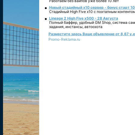
Работаем без вайпов уже более 10 лет
Новый стадийный х10 сервер - бонус старт 10
Стадийный High Five x10 с поэтапным контенто
Lineage 2 High Five x500 - 28 Августа
Полный баффер, удобный GM Shop, система сам
задания, инстансы, автоохота
Разместите здесь Ваше объявление от 8,67 у.е.
Promo-Reklama.ru