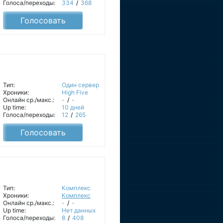
Голоса/переходы:
334
/
368
Голосовать
Тип:
Один сервер
Хроники:
High Five
Онлайн ср./макс.:
-
/
-
Up time:
10 дней
Голоса/переходы:
12
/
265
Голосовать
Тип:
Комплекс
Хроники:
Комплекс
Онлайн ср./макс.:
-
/
-
Up time:
Нет данных
Голоса/переходы:
8
/
408