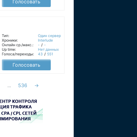
Голосовать
Тип:
Один сервер
Хроники:
Interlude
Онлайн ср./макс.:
-
/
-
Up time:
Нет данных
Голоса/переходы:
43
/
551
Голосовать
6
...
536
→