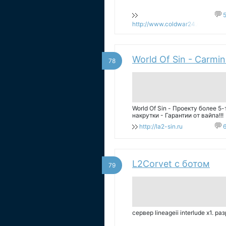
http://www.coldwar24.ru
World Of Sin - Carmi
78
World Of Sin - Проекту более 5
накрутки - Гарантии от вайпа!!!
http://la2-sin.ru
L2Corvet с ботом
79
сервер lineageii interlude х1. ра