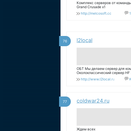
Комплекс серверов от команды Me
Grand Crusade x1
http://melcosoft.cc
l2local
76
ОБТ Мы делаем сервер для ком
Околоклассический сервер HF х
дисбаланса; Комфортная прока
http://www.l2local.ru
локациях с 1го уровня) и так да
coldwar24.ru
77
Ждем всех