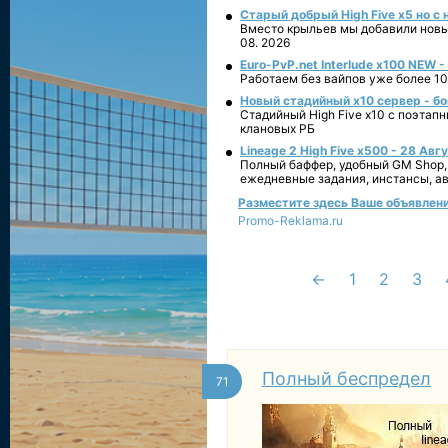
Старый добрый High Five x5 но с
Вместо крыльев мы добавили новый
08. 2026
Euro-PvP.net Interlude х100 NEW 
Работаем без вайпов уже более 10
Новый стадийный х10 сервер - бо
Стадийный High Five x10 с поэтап
клановых РБ
Lineage 2 High Five x500 - 28 Авг
Полный баффер, удобный GM Shop,
ежедневные задания, инстансы, а
Разместите здесь Ваше объявление 
Promo-Reklama.ru
←
1
2
3
Полный беспредел
71