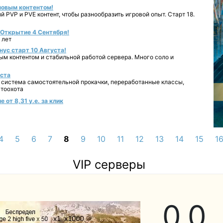
 новым контентом!
 PVP и PVE контент, чтобы разнообразить игровой опыт. Старт 18.
- Открытие 4 Сентября!
 лет
нус старт 10 Августа!
ным контентом и стабильной работой сервера. Много соло и
уста
 система самостоятельной прокачки, переработанные классы,
втоохота
от 8,31 у.е. за клик
4
5
6
7
8
9
10
11
12
13
14
15
1
VIP серверы
0,
0