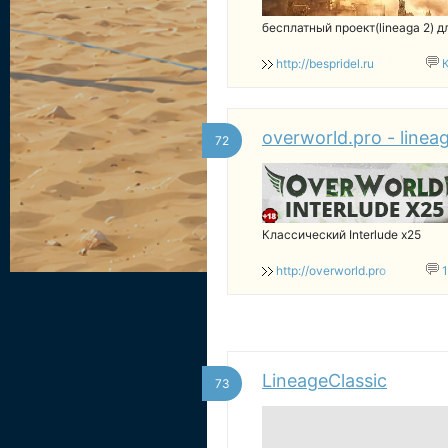
бесплатный проект(lineaga 2) 
http://bespridel.ru
overworld.pro - lineag
72
Классический Interlude x25
http://overworld.pro
LineageClassic
73