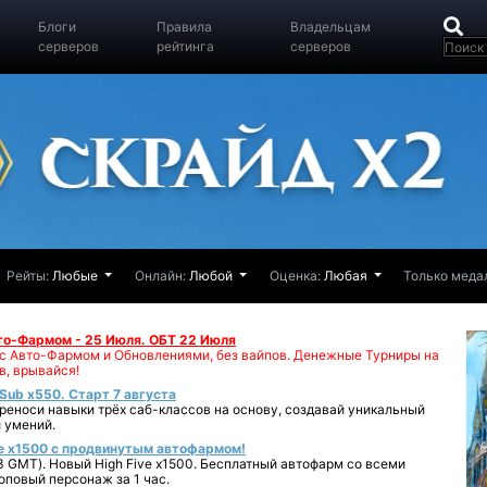
Блоги
Правила
Владельцам
серверов
рейтинга
серверов
Рейты:
Любые
Онлайн:
Любой
Оценка:
Любая
Только меда
вто-Фармом - 25 Июля. ОБТ 22 Июля
00 с Авто-Фармом и Обновлениями, без вайпов. Денежные Турниры на
в, врывайся!
iSub x550. Старт 7 августа
реноси навыки трёх саб-классов на основу, создавай уникальный
 умений.
e x1500 с продвинутым автофармом!
 GMT). Новый High Five x1500. Бесплатный автофарм со всеми
повый персонаж за 1 час.