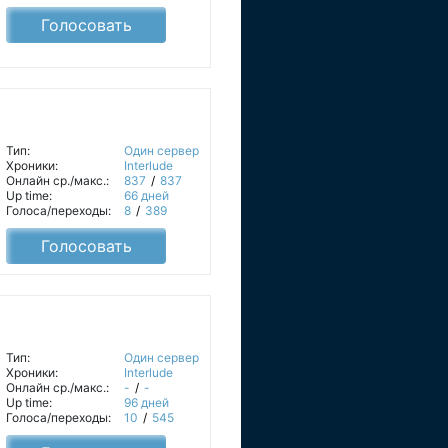
Голосовать
Тип:
Один сервер
Хроники:
Interlude
Онлайн ср./макс.:
837
/
837
Up time:
66 дней
Голоса/переходы:
8
/
389
Голосовать
Тип:
Один сервер
Хроники:
Interlude
Онлайн ср./макс.:
-
/
-
Up time:
96 дней
Голоса/переходы:
10
/
545