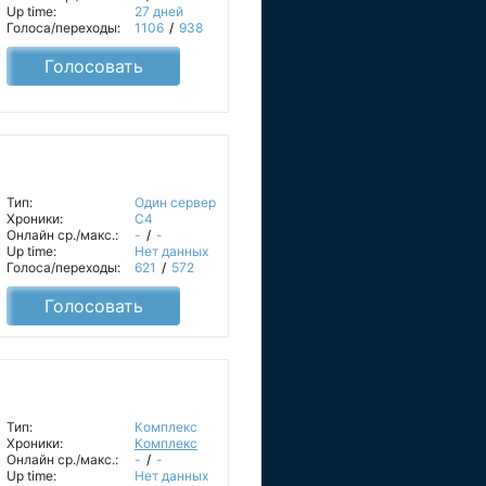
Up time:
27 дней
Голоса/переходы:
1106
/
938
Голосовать
Тип:
Один сервер
Хроники:
C4
Онлайн ср./макс.:
-
/
-
Up time:
Нет данных
Голоса/переходы:
621
/
572
Голосовать
Тип:
Комплекс
Хроники:
Комплекс
Онлайн ср./макс.:
-
/
-
Up time:
Нет данных