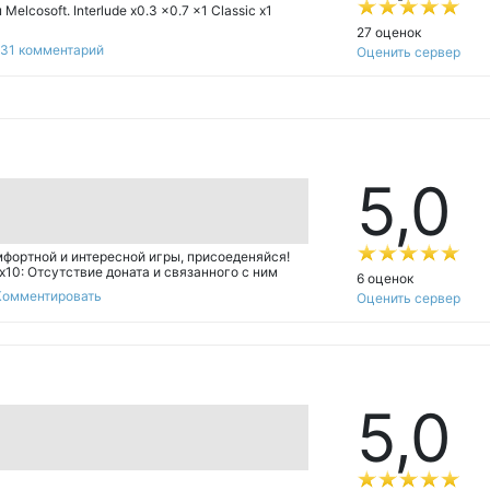
lcosoft. Interlude x0.3 x0.7 x1 Classic x1
27 оценок
131 комментарий
Оценить сервер
5,
0
фортной и интересной игры, присоеденяйся!
10: Отсутствие доната и связанного с ним
6 оценок
чка и фарм (большое количество чемпионов в
Комментировать
Оценить сервер
лее.
5,
0