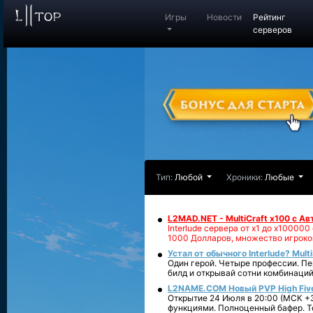
Игры
Новости
Рейтинг
серверов
Тип:
Любой
Хроники:
Любые
L2MAD.NET - MultiCraft x100 с А
Interlude сервера от х1 до х1000
1000 Долларов, множество игроко
Устал от обычного Interlude? Mult
Один герой. Четыре профессии. Пе
билд и открывай сотни комбинаций
L2NAME.COM Новый PVP High Fiv
Открытие 24 Июля в 20:00 (МСК +3
функциями. Полноценный бафер. То