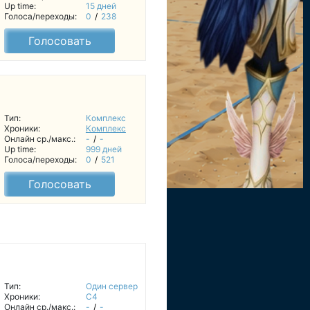
Up time:
15 дней
Голоса/переходы:
0
/
238
Голосовать
Тип:
Комплекс
Хроники:
Комплекс
Онлайн ср./макс.:
-
/
-
Up time:
999 дней
Голоса/переходы:
0
/
521
Голосовать
Тип:
Один сервер
Хроники:
C4
Онлайн ср./макс.:
-
/
-