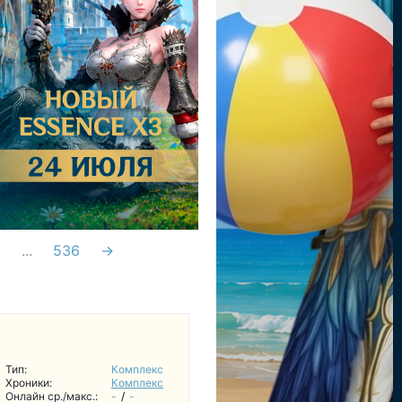
6
...
536
→
Тип:
Комплекс
Хроники:
Комплекс
Онлайн ср./макс.:
-
/
-