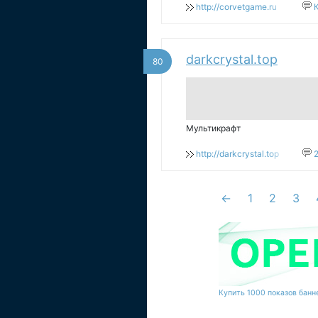
http://corvetgame.ru
darkcrystal.top
80
Мультикрафт
http://darkcrystal.top
←
1
2
3
Купить 1000 показов банне