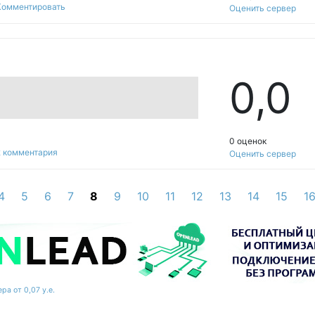
Комментировать
Оценить сервер
0,
0
0 оценок
2 комментария
Оценить сервер
4
5
6
7
8
9
10
11
12
13
14
15
1
ра от 0,07 у.е.