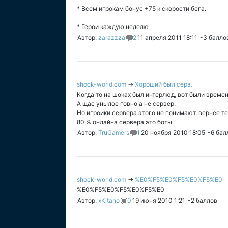
* Всем игрокам бонус +75 к скорости бега.
* Герои каждую неделю
Автор:
zarazzza
2
11 апреля 2011 18:11
-3
балло
shock-world.com
→
Хороший был серв.
Когда то на шоках был интерлюд, вот были времен
А щас унылое говно а не сервер.
Но игроики сервера этого не понимают, вернее т
80 % онлайна сервера это боты.
Автор:
TruGamers
1
20 ноября 2010 18:05
-6
бал
shock-world.com
→
%E0%F5%E0%F5%E0%F5%E0
%E0%F5%E0%F5%E0%F5%E0
Автор:
xKitano
0
19 июня 2010 1:21
-2
баллов