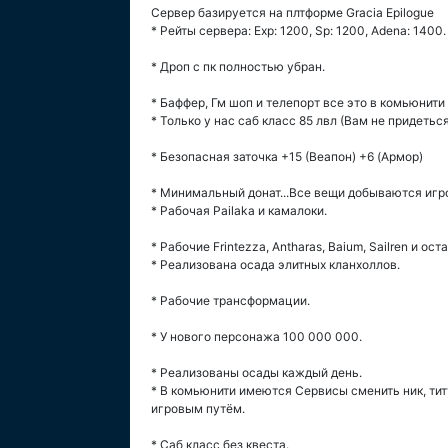
Сервер базируется на плтформе Gracia Epilogue
* Рейты сервера: Exp: 1200, Sp: 1200, Adena: 1400.
* Дроп с пк полностью убран.
* Баффер, Гм шоп и телепорт все это в комьюнити (
* Только у нас саб класс 85 лвл (Вам не придетьс
* Безопасная заточка +15 (Веапон) +6 (Армор)
* Минимальный донат...Все вещи добываются игр
* Рабочая Pailaka и камалоки.
* Рабочие Frintezza, Antharas, Baium, Sailren и ос
* Реализована осада элитных кланхоллов.
* Рабочие трансформации.
* У нового персонажа 100 000 000.
* Реализованы осады каждый день.
* В комьюнити имеются Сервисы сменить ник, тит
игровым путём.
* Саб класс без квеста.