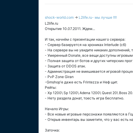
shock-world.com
→
L2life.ru- мы лучше !!!!
L2life.ru
Открытие 10.07.2011. Ждем...
И так, начнём с презентации нашего сервера:
- Сервер базируется на хрониках Interlude (c6)
- На сервере вы не увидите никаких дополнений, 
- Умеренный Donate, все вещи доступны игровым
- Полная защита от ботов и других читерских про
- Защита от DDOS атак.
- Администрация не вмешивается игровой проце
- PvP Zone Giran
-Gmshop'e даже есть Frintezza и Неф щит.
Рейты:
- Xp 1200\ Sp 1200\ Adena 1200\ Quest 20\ Boss 20
- Нету раздела донат, тоесть игра бесплатно.
Начало Игры:
- Все новые игровые персонажи появляются в Годар
- Открыв инвентарь вы заметите, что у вас есть 
Заточка: