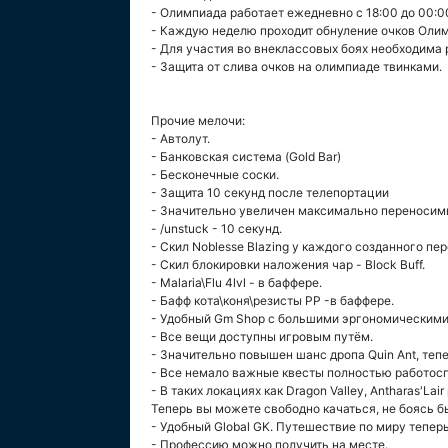
- Олимпиада работает ежедневно с 18:00 до 00:0
- Каждую неделю проходит обнуление очков Олим
- Для участия во внеклассовых боях необходима р
- Защита от слива очков на олимпиаде твинками.
Прочие мелочи:
- Автолут.
- Банковская система (Gold Bar)
- Бесконечные соски.
- Защита 10 секунд после телепортации
- Значительно увеличен максимально переносим
- /unstuck - 10 секунд.
- Скил Noblesse Blazing у каждого созданного пе
- Скил блокировки наложения чар - Block Buff.
- Malaria\Flu 4lvl - в баффере.
- Бафф кота\коня\резисты PP -в баффере.
- Удобный Gm Shop с большими эргономическим
- Все вещи доступны игровым путём.
- Значительно повышен шанс дропа Quin Ant, теп
- Все немало важные квесты полностью работос
- В таких локациях как Dragon Valley, Antharas'Lai
Теперь вы можете свободно качаться, не боясь быт
- Удобный Global GK. Путешествие по миру тепер
- Профессию можно получить на месте.