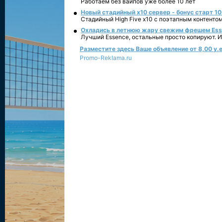
Работаем без вайпов уже более 10 лет
Новый стадийный х10 сервер - бонус старт 10
Стадийный High Five x10 с поэтапным контенто
Охладись в летнюю жару свежим фрешем Essen
Лучший Essence, остальные просто копируют. 
Разместите здесь Ваше объявление от 8,00 у.е
Promo-Reklama.ru