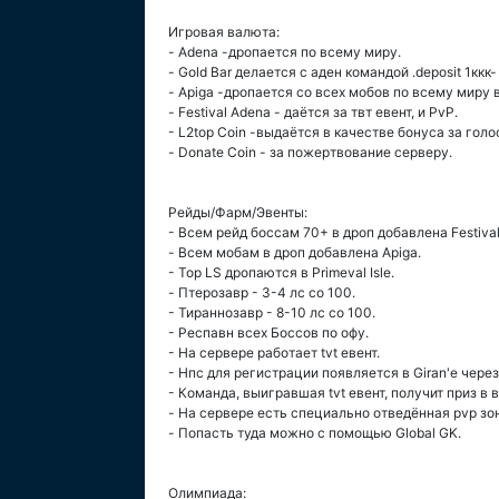
Игровая валюта:
- Adena -дропается по всему миру.
- Gold Bar делается с аден командой .deposit 1ккк
- Apiga -дропается со всех мобов по всему миру в
- Festival Adena - даётся за твт евент, и PvP.
- L2top Сoin -выдаётся в качестве бонуса за голо
- Donate Coin - за пожертвование серверу.
Рейды/Фарм/Эвенты:
- Всем рейд боссам 70+ в дроп добавлена Festival
- Всем мобам в дроп добавлена Apiga.
- Top LS дропаются в Primeval Isle.
- Птерозавр - 3-4 лс со 100.
- Тираннозавр - 8-10 лс со 100.
- Респавн всех Боссов по офу.
- На сервере работает tvt евент.
- Нпс для регистрации появляется в Giran'e чере
- Команда, выигравшая tvt евент, получит приз в в
- На сервере есть специально отведённая pvp зона 
- Попасть туда можно с помощью Global GK.
Олимпиада: