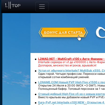
L2MAD.NET - MultiCraft x100 с Авто-Фармом 
Interlude сервера от х1 до х100000 с Авто-Фа
Долларов, множество игроков, врывайся!
Устал от обычного Interlude? MultiSub x550. С
Один герой. Четыре профессии. Переноси навык
открывай сотни комбинаций умений.
L2NAME.COM Новый PVP High Five x1500 с п
Открытие 24 Июля в 20:00 (МСК +3 GMT). Новый
Полноценный бафер. Топовый персонаж за 1 ча
Старый добрый High Five x5 но с новым конте
Вместо крыльев мы добавили новый PVP и PVE ко
Euro-PvP.net Interlude х100 NEW - Открытие 4