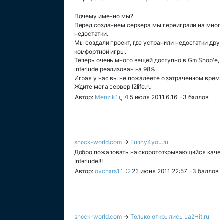
Почему именно мы?
Перед созданием сервера мы переиграли на многи
недостатки.
Мы создали проект, где устранили недостатки дру
комфортной игры.
Теперь очень много вещей доступно в Gm Shop'е, B
interlude реализован на 98%.
Играя у нас вы не пожалеете о затраченном времен
Ждите мега сервер l2life.ru
Автор:
Menzik1
1
5 июля 2011 6:16
-3
баллов
shock-world.com
→
Funny4you.ru
Добро пожаловать на скорототкрывающийся каче
Interlude!!!
Автор:
ovchars1
2
23 июня 2011 22:57
-3
баллов
shock-world.com
→
Только открылись La2Hit.ru