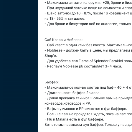
- Максимальная заточка оружия +25, брони и биж
- При неудачной заточке вещи не ломаются и спа
- Шанс заточки до 16 - 87%, после 16 коефициент
на 18= 55% и так далее.
- Для брони и бижутерии всё по аналогии, только 
Саб Класс и Ноблесс:
- Саб класс в один клик без квеста. Максимально
- Noblesse - должен быть в цене, мы предлагаем
Shop'е.
- Для удобства лвл Flame of Splendor Barakiel пов
- Респаун Noblesse рб составляет 3~4 часа.
Баффер:
- Максимальное кол-во слотов под баф - 40 + 4 от 
- Длительность баффов 2 часса.
- Долой прокачка твинков! Больше вам не прийдё
коневодов,котоводов и PP.
- Бафы суммонов и PP имеются в фул баффере.
- Больше вам не пройдется ждать, пока на вас пов
- Flu и Malaria есть в фул баффере.
Вот это мы называем фул баффер. Только у нас д