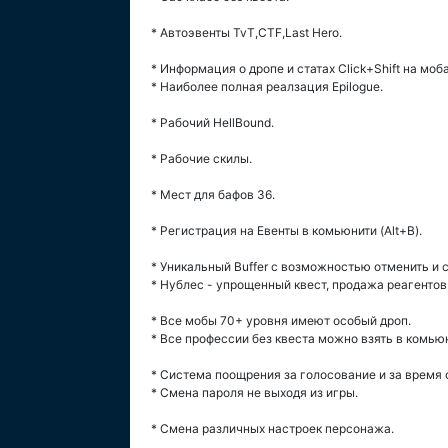
* Автоэвенты TvT,CTF,Last Hero.
* Информация о дропе и статах Сlick+Shift на моба
* Наиболее полная реалзация Epilogue.
* Рабочий HellBound.
* Рабочие скилы.
* Мест для бафов 36.
* Регистрация на Евенты в комьюнити (Alt+B).
* Уникальный Buffer с возможностью отменить и 
* Нублес - упрощенный квест, продажа реагентов
* Bсе мобы 70+ уровня имеют особый дроп.
* Все профессии без квеста можно взять в комьюн
* Система поощрения за голосование и за время 
* Смена пароля не выходя из игры.
* Смена различных настроек персонажа.