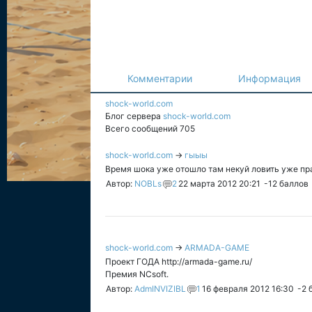
Комментарии
Информация
shock-world.com
Блог сервера
shock-world.com
Всего сообщений 705
shock-world.com
→
гыыы
Время шока уже отошло там некуй ловить уже пра
Автор:
NOBLs
2
22 марта 2012 20:21
-12
баллов
shock-world.com
→
ARMADA-GAME
Проект ГОДА http://armada-game.ru/
Премия NCsoft.
Автор:
AdmINVIZIBL
1
16 февраля 2012 16:30
-2
б