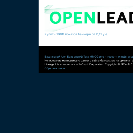
Купить 1000 показов баннера от 0,11 у.е.
База знаний Aion
База знаний Tera
MMOGame - новости онлайн игр
Копирование материалов с данного сайта без ссылок на оригинал 
Lineage II is a trademark of NCsoft Corporation. Copyright © NCsoft Co
Обратная связь