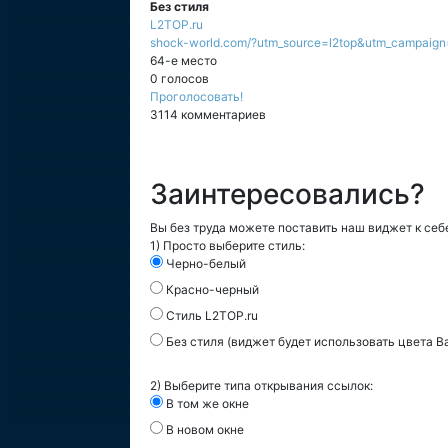
Без стиля
L2TOP.ru
shock-world.com/?utm_source=l2top&utm_campaign
64-е место
0 голосов
Проголосовать!
3114 комментариев
Заинтересовались?
Вы без труда можете поставить наш виджет к себе
1) Просто выберите стиль:
Черно-белый
Красно-черный
Стиль L2TOP.ru
Без стиля (виджет будет использовать цвета В
2) Выберите типа открывания ссылок:
В том же окне
В новом окне