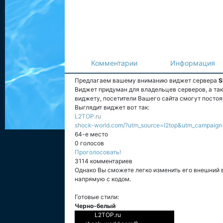
Комментарии
Информация
Предлагаем вашему вниманию виджет сервера
S
Виджет придуман для владельцев серверов, а та
виджету, посетители Вашего сайта смогут постоя
Выглядит виджет вот так:
L2TOP.ru
shock-world.com/?utm_source=l2top&utm_campaign
64-е место
0 голосов
Проголосовать!
3114 комментариев
Однако Вы сможете легко изменить его внешний 
напрямую с кодом.
Готовые стили:
Черно-белый
L2TOP.ru