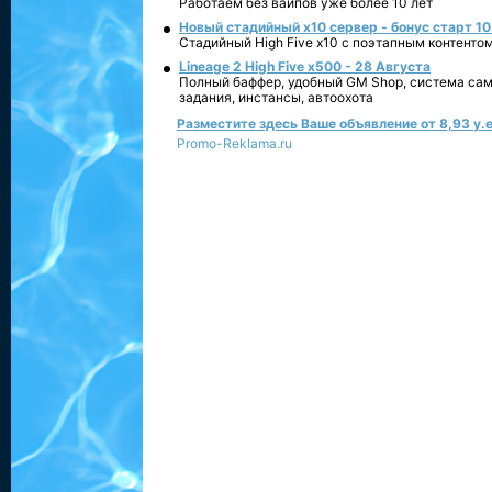
Работаем без вайпов уже более 10 лет
Новый стадийный х10 сервер - бонус старт 10
Стадийный High Five x10 с поэтапным контенто
Lineage 2 High Five x500 - 28 Августа
Полный баффер, удобный GM Shop, система сам
задания, инстансы, автоохота
Разместите здесь Ваше объявление от 8,93 у.е
Promo-Reklama.ru