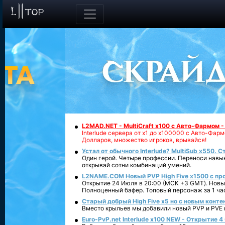
L2MAD.NET - MultiCraft x100 с Авто-Фармом 
Interlude сервера от х1 до х100000 с Авто-Фа
Долларов, множество игроков, врывайся!
Устал от обычного Interlude? MultiSub x550. С
Один герой. Четыре профессии. Переноси навык
открывай сотни комбинаций умений.
L2NAME.COM Новый PVP High Five x1500 с п
Открытие 24 Июля в 20:00 (МСК +3 GMT). Новый
Полноценный бафер. Топовый персонаж за 1 ча
Старый добрый High Five x5 но с новым конте
Вместо крыльев мы добавили новый PVP и PVE ко
Euro-PvP.net Interlude х100 NEW - Открытие 4