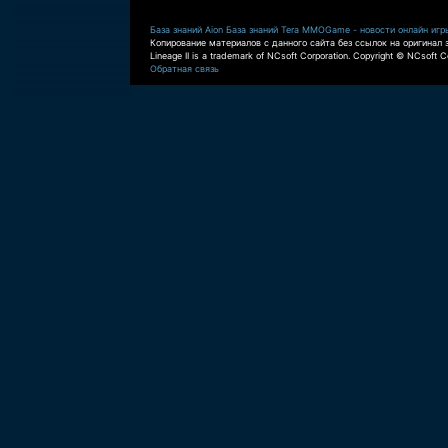
База знаний Aion
База знаний Tera
MMOGame - новости онлайн игр
Копирование материалов с данного сайта без ссылок на оригинал 
Lineage II is a trademark of NCsoft Corporation. Copyright © NCsoft Co
Обратная связь