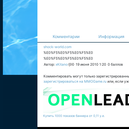
Комментарии
Информация
shock-world.com
%E0%F5%E0%F5%E0%F5%E0
%E0%F5%E0%F5%E0%F5%E0
Автор:
xKitano
0
19 июня 2010 1:20
0
баллов
Комментировать могут только зарегистрированн
зарегистрироваться на MMOGame.ru
или, если у
Купить 1000 показов баннера от 0,11 у.е.