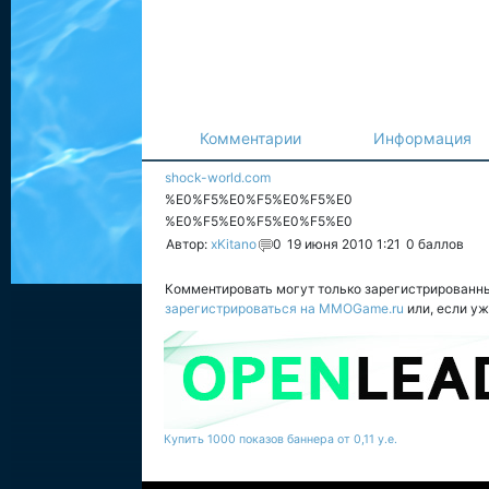
Комментарии
Информация
shock-world.com
%E0%F5%E0%F5%E0%F5%E0
%E0%F5%E0%F5%E0%F5%E0
Автор:
xKitano
0
19 июня 2010 1:21
0
баллов
Комментировать могут только зарегистрированн
зарегистрироваться на MMOGame.ru
или, если у
Купить 1000 показов баннера от 0,11 у.е.