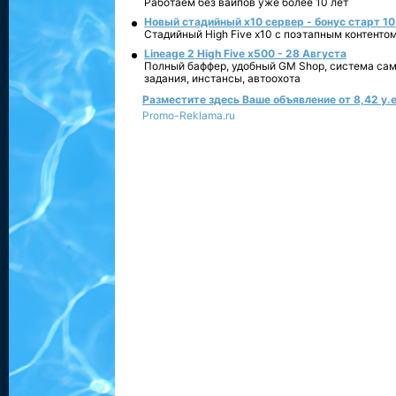
Работаем без вайпов уже более 10 лет
Новый стадийный х10 сервер - бонус старт 10
Стадийный High Five x10 с поэтапным контенто
Lineage 2 High Five x500 - 28 Августа
Полный баффер, удобный GM Shop, система сам
задания, инстансы, автоохота
Разместите здесь Ваше объявление от 8,42 у.е
Promo-Reklama.ru