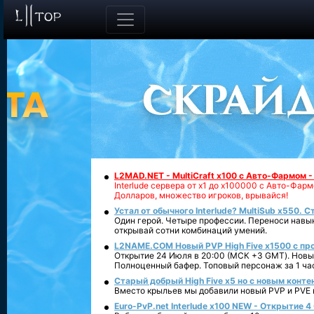
L2MAD.NET - MultiCraft x100 с Авто-Фармом 
Interlude сервера от х1 до х100000 с Авто-Фа
Долларов, множество игроков, врывайся!
Устал от обычного Interlude? MultiSub x550. С
Один герой. Четыре профессии. Переноси навык
открывай сотни комбинаций умений.
L2NAME.COM Новый PVP High Five x1500 с п
Открытие 24 Июля в 20:00 (МСК +3 GMT). Новый
Полноценный бафер. Топовый персонаж за 1 ча
Старый добрый High Five x5 но с новым конте
Вместо крыльев мы добавили новый PVP и PVE ко
Euro-PvP.net Interlude х100 NEW - Открытие 4