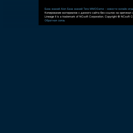
База знаний Aion
База знаний Tera
MMOGame - новости онлайн игр
Копирование материалов с данного сайта без ссылок на оригинал 
Lineage II is a trademark of NCsoft Corporation. Copyright © NCsoft Co
Обратная связь