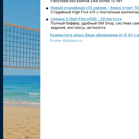
Работаем без вайпов уже более 10 лет
Новый стадийный х10 сервер - бонус старт 10
Стадийный High Five x10 с поэтапным контенто
Lineage 2 High Five x500 - 28 Августа
Полный баффер, удобный GM Shop, система сам
задания, инстансы, автоохота
Разместите здесь Ваше объявление от 8,47 у.е.
Promo-Reklama.ru