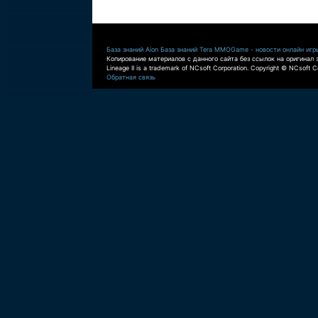
База знаний Aion
База знаний Tera
MMOGame - новости онлайн игр
Копирование материалов с данного сайта без ссылок на оригинал 
Lineage II is a trademark of NCsoft Corporation. Copyright © NCsoft Co
Обратная связь