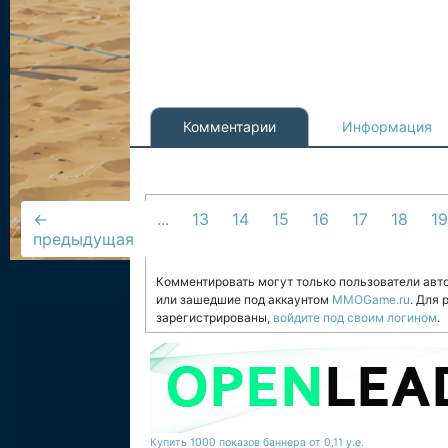
Комментарии
Информация
←
...
13
14
15
16
17
18
19
предыдущая
Комментировать могут только пользователи авт
или зашедшие под аккаунтом
MMOGame.ru
. Для
зарегистрированы,
войдите под своим логином
.
Купить 1000 показов баннера от 0,11 у.е.