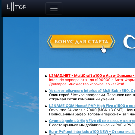
L2MAD.NET - MultiCraft x100 с Авто-Фармом 
Interlude сервера от х1 до х100000 с Авто-Фа
Долларов, множество игроков, врывайся!
Устал от обычного Interlude? MultiSub x550. С
Один герой. Четыре профессии. Переноси навык
открывай сотни комбинаций умений.
L2NAME.COM Новый PVP High Five x1500 с п
Открытие 24 Июля в 20:00 (МСК +3 GMT). Новый
Полноценный бафер. Топовый персонаж за 1 ча
Старый добрый High Five x5 но с новым конте
Вместо крыльев мы добавили новый PVP и PVE ко
Euro-PvP.net Interlude х100 NEW - Открытие 4