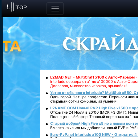
L2MAD.NET - MultiCraft x100 с Авто-Фармом 
Interlude сервера от х1 до х100000 с Авто-Фа
Долларов, множество игроков, врывайся!
Устал от обычного Interlude? MultiSub x550. С
Один герой. Четыре профессии. Переноси навык
открывай сотни комбинаций умений.
L2NAME.COM Новый PVP High Five x1500 с п
Открытие 24 Июля в 20:00 (МСК +3 GMT). Новый
Полноценный бафер. Топовый персонаж за 1 ча
Старый добрый High Five x5 но с новым конте
Вместо крыльев мы добавили новый PVP и PVE ко
Euro-PvP.net Interlude х100 NEW - Открытие 4