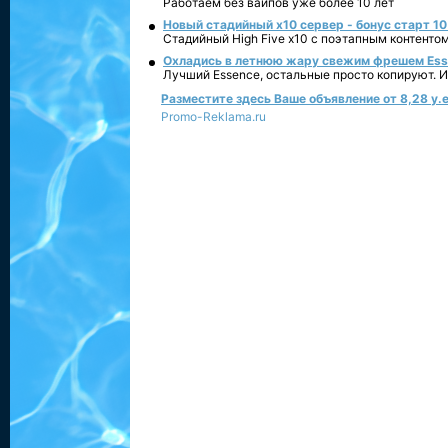
Работаем без вайпов уже более 10 лет
Новый стадийный х10 сервер - бонус старт 10
Стадийный High Five x10 с поэтапным контенто
Охладись в летнюю жару свежим фрешем Essen
Лучший Essence, остальные просто копируют. 
Разместите здесь Ваше объявление от 8,28 у.е
Promo-Reklama.ru