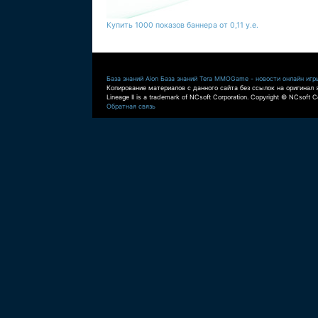
Купить 1000 показов баннера от 0,11 у.е.
База знаний Aion
База знаний Tera
MMOGame - новости онлайн игр
Копирование материалов с данного сайта без ссылок на оригинал 
Lineage II is a trademark of NCsoft Corporation. Copyright © NCsoft Co
Обратная связь