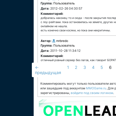
Группа:
Пользователь
Дата:
2012-02-26 04:30:57
Комментарий:
добралась наконец-то и сюда - после закрытия после
с лоу-рейтами. пока остановилась на земеге, других
онлайном не нашла.
есть конечно свои косяки, но пока они некритичны.
Автор:
mrbredo
Группа:
Пользователь
Дата:
2011-10-28 11:34:12
Комментарий:
отличный ровный сервер без лагов, как говорит БОРАТ 
←
1
2
3
4
5
6
предыдущая
Комментировать могут только пользователи авт
или зашедшие под аккаунтом
MMOGame.ru
. Для
зарегистрированы,
войдите под своим логином
.