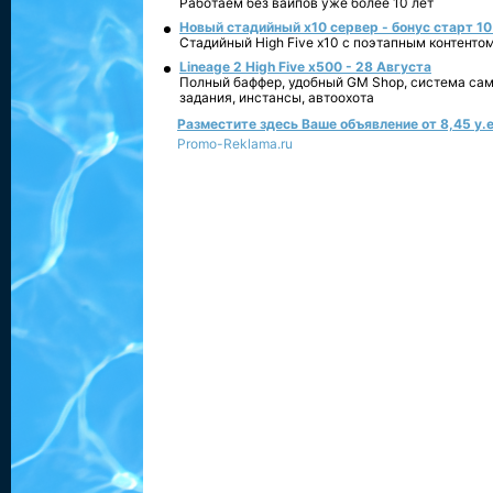
Работаем без вайпов уже более 10 лет
Новый стадийный х10 сервер - бонус старт 10
Стадийный High Five x10 с поэтапным контенто
Lineage 2 High Five x500 - 28 Августа
Полный баффер, удобный GM Shop, система сам
задания, инстансы, автоохота
Разместите здесь Ваше объявление от 8,45 у.е
Promo-Reklama.ru