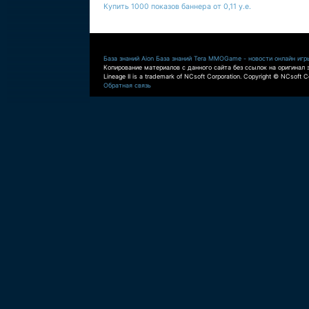
Купить 1000 показов баннера от 0,11 у.е.
База знаний Aion
База знаний Tera
MMOGame - новости онлайн игр
Копирование материалов с данного сайта без ссылок на оригинал 
Lineage II is a trademark of NCsoft Corporation. Copyright © NCsoft Co
Обратная связь