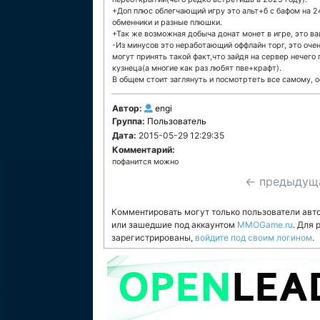
+Доп плюс облегчающий игру это альт+б с бафом на 2
обменники и разные плюшки.
+Так же возможная добыча донат монет в игре, это ва
-Из минусов это неработающий оффлайн торг, это очен
могут принять такой факт,что зайдя на сервер нечего
кузнеца(а многие как раз любят пве+крафт).
В общем стоит заглянуть и посмотртеть все самому, о
Автор:
engi
Группа:
Пользователь
Дата:
2015-05-29 12:29:35
Комментарий:
пофанится можно
← предыдущ
Комментировать могут только пользователи авт
или зашедшие под аккаунтом
MMOGame.ru
. Для
зарегистрированы,
войдите под своим логином
.