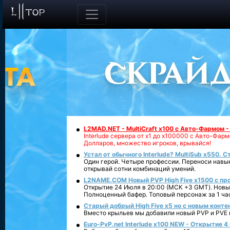
L2MAD.NET - MultiCraft x100 с Авто-Фармом 
Interlude сервера от х1 до х100000 с Авто-Фа
Долларов, множество игроков, врывайся!
Устал от обычного Interlude? MultiSub x550. С
Один герой. Четыре профессии. Переноси навык
открывай сотни комбинаций умений.
L2NAME.COM Новый PVP High Five x1500 с п
Открытие 24 Июля в 20:00 (МСК +3 GMT). Новый
Полноценный бафер. Топовый персонаж за 1 ча
Старый добрый High Five x5 но с новым конте
Вместо крыльев мы добавили новый PVP и PVE ко
Euro-PvP.net Interlude х100 NEW - Открытие 4