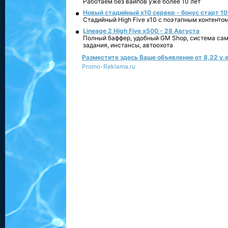
Работаем без вайпов уже более 10 лет
Новый стадийный х10 сервер - бонус старт 10
Стадийный High Five x10 с поэтапным контенто
Lineage 2 High Five x500 - 28 Августа
Полный баффер, удобный GM Shop, система сам
задания, инстансы, автоохота
Разместите здесь Ваше объявление от 8,22 у.е
Promo-Reklama.ru