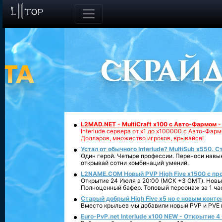
L2MAD.NET - MultiCraft x100 с Авто-Фармом 
Interlude сервера от х1 до х100000 с Авто-Фа
Долларов, множество игроков, врывайся!
Устал от обычного Interlude? MultiSub x550. С
Один герой. Четыре профессии. Переноси навык
открывай сотни комбинаций умений.
L2NAME.COM Новый PVP High Five x1500 с п
Открытие 24 Июля в 20:00 (МСК +3 GMT). Новый
Полноценный бафер. Топовый персонаж за 1 ча
Старый добрый High Five x5 но с новым конте
Вместо крыльев мы добавили новый PVP и PVE ко
Euro-PvP.net Interlude х100 NEW - Открытие 4