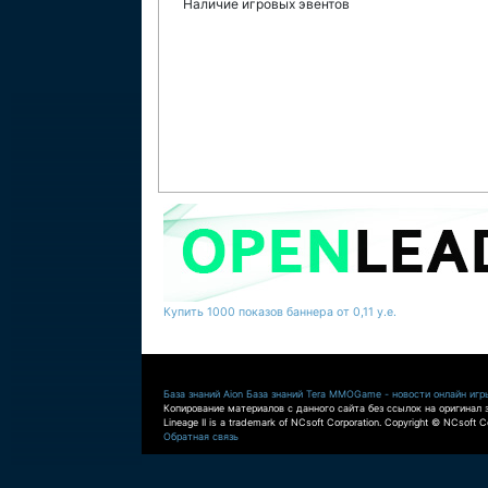
Наличие игровых эвентов
Купить 1000 показов баннера от 0,11 у.е.
База знаний Aion
База знаний Tera
MMOGame - новости онлайн игр
Копирование материалов с данного сайта без ссылок на оригинал 
Lineage II is a trademark of NCsoft Corporation. Copyright © NCsoft Co
Обратная связь