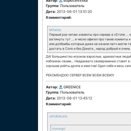
Автор:
Борюсе444ка
Группа:
Пользователь
Дата:
2013-06-01 13:51:20
Комментарий:
Mihaita
:
Первый раз читаю коменты про сервер в л2топе ... н
взглянуть тут ... и чесно офигел про такие коменты
или долбоебы которые даже не качали патч могли так
достать в Соло и без Доната , народ добрый и очень
ДА! Большинство игроков взрослые, адекватные люди!
поблажек своим... Неадеквато своевременно ставят в 
хорошие рейты дропа и квестов! Одел себя и весь сапо
РЕКОМЕНДУЮ СЕРВЕР ВСЕМ ВСЕМ ВСЕМ!!!
Автор:
GREENICE
Группа:
Пользователь
Дата:
2013-06-01 13:45:12
Комментарий:
sR1rRt9LK6
:
KonungI
: