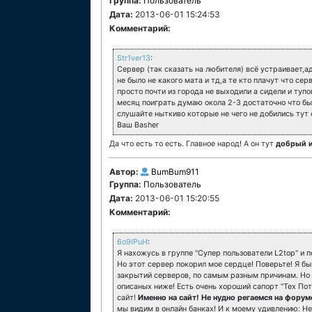
Группа:
Пользователь
Дата:
2013-06-01 15:24:53
Комментарий:
Str1ver13
:
Сервер (так сказать на любителя) всё устраивает,а
не было не какого мата и тд,а те кто плачут что серв
просто почти из города не выходили а сидели и тупо
месяц поиграть думаю окола 2-3 достаточно что бы
слушайте ныткиво которые не чего не добились тут 
Ваш Basher
Да что есть то есть. Главное народ! А он тут
добрый и
Автор:
BumBum911
Группа:
Пользователь
Дата:
2013-06-01 15:20:55
Комментарий:
6o9IPuH
:
Я нахожусь в группе "Супер пользователи L2top" и п
Но этот сервер покорил мое сердце! Поверьте! Я бы
закрытий серверов, по самым разным причинам. Но 
описаных ниже! Есть очень хороший сапорт "Тех По
сайт!
Именно на сайт! Не нудно регаемся на форум
мы видим в онлайн банках! И к моему удивлению: Не