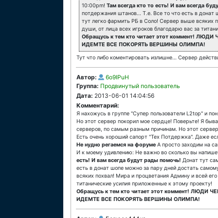
10:00pm!
Там всегда кто то есть! И вам всегда бу
потдержания штанов... Т.е. Все то что есть в донат
тут легко фармить РБ в Соло! Сервер выше всяких п
души, от лица всех игроков благодарю вас за титан
Обращусь к тем кто читает этот коммент! ЛЮ
ИДЕМТЕ ВСЕ ПОКОРЯТЬ ВЕРШИНЫ ОЛИМПА!
Тут что либо коментировать излишне... Сервер действ
Автор:
6o9IPuH
Группа:
Продвинутый пользователь
Дата:
2013-06-01 14:04:56
Комментарий:
Я нахожусь в группе "Супер пользователи L2top" и пон
Но этот сервер покорил мое сердце! Поверьте! Я быва
серверов, по самым разным причинам. Но этот сервер
Есть очень хороший сапорт "Тех Потдержка". Даже ес
Не нудно регаемся на форуме
А просто заходим на са
И к моему удивлению: Не важно во сколько вы напишет
есть! И вам всегда будут рады помочь!
Донат тут сам
есть в донат шопе можно за пару дней достать самому
всяких похвал! Мира и процветания Админу и всей его
титанические усилия приложенные к этому проекту!
Обращусь к тем кто читает этот коммент! ЛЮДИ
ИДЕМТЕ ВСЕ ПОКОРЯТЬ ВЕРШИНЫ ОЛИМПА!