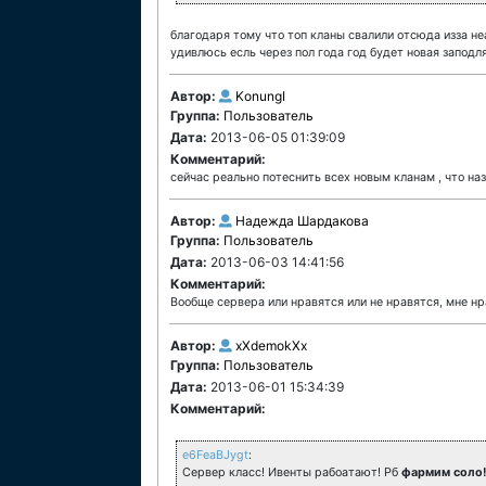
благодаря тому что топ кланы свалили отсюда изза не
удивлюсь есль через пол года год будет новая запод
Автор:
KonungI
Группа:
Пользователь
Дата:
2013-06-05 01:39:09
Комментарий:
сейчас реально потеснить всех новым кланам , что н
Автор:
Надежда Шардакова
Группа:
Пользователь
Дата:
2013-06-03 14:41:56
Комментарий:
Вообще сервера или нравятся или не нравятся, мне нр
Автор:
xXdemokXx
Группа:
Пользователь
Дата:
2013-06-01 15:34:39
Комментарий:
e6FeaBJygt
:
Сервер класс! Ивенты рабоатают! Рб
фармим соло