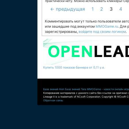
практически нету. Можно использовать кликкеры! Сер
← предыдущая
1
2
3
4
Комментировать могут только пользователи авт
или зашедшие под аккаунтом
MMOGame.ru
. Для
зарегистрированы,
войдите под своим логином
.
Купить 1000 показов баннера от 0,11 у.е.
База знаний Aion
База знаний Tera
MMOGame - новости онлайн игр
Копирование материалов с данного сайта без ссылок на оригинал 
Lineage II is a trademark of NCsoft Corporation. Copyright © NCsoft Co
Обратная связь