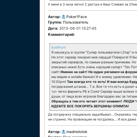
У меня в 3 окна легко! 2 дестра и биш! Сливаю за 20м
Автор:
Poker1Face
Группа:
Пользователь
Дата:
2013-06-01 15:27:45
Комментарий:
6o9IPuH
:
Я нахожусь в группе "Супер пользователи L2top" и п
Но этот сервер покорил мое сердце! Поверьте! Я бы
закрытий серверов, по самым разным причинам. Но 
описаных ниже! Есть очень хороший сапорт "Тех По
сайт!
Именно на сайт! Не нудно регаемся на форум
мы видим в онлайн банках! И к моему удивлению: Не
10:00pm!
Там всегда кто то есть! И вам всегда бу
потдержания штанов... Т.е. Все то что есть в донат
тут легко фармить РБ в Соло! Сервер выше всяких п
души, от лица всех игроков благодарю вас за титан
Обращусь к тем кто читает этот коммент! ЛЮ
ИДЕМТЕ ВСЕ ПОКОРЯТЬ ВЕРШИНЫ ОЛИМПА!
Да потдержку специально задалбывал... Оказались тер
ни странно. На провокации не потдались... И все да
Автор:
madmolotok