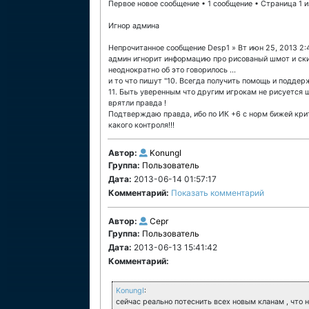
Первое новое сообщение • 1 сообщение • Страница 1 и
Игнор админа
Непрочитанное сообщение Desp1 » Вт июн 25, 2013 2:
админ игнорит информацию про рисованый шмот и ски
неоднократно об это говорилось ...
и то что пишут "10. Всегда получить помощь и поддер
11. Быть уверенным что другим игрокам не рисуется
врятли правда !
Подтверждаю правда, ибо по ИК +6 с норм бижей криты
какого контроля!!!
Автор:
KonungI
Группа:
Пользователь
Дата:
2013-06-14 01:57:17
Комментарий:
Показать комментарий
Автор:
Cepr
Группа:
Пользователь
Дата:
2013-06-13 15:41:42
Комментарий:
KonungI
:
сейчас реально потеснить всех новым кланам , что