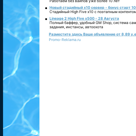
Работаем без вайпов уже более 10 лет
Новый стадийный х10 сервер - бонус старт 10
Стадийный High Five x10 с поэтапным контенто
Lineage 2 High Five x500 - 28 Августа
Полный баффер, удобный GM Shop, система сам
задания, инстансы, автоохота
Разместите здесь Ваше объявление от 8,89 у.е
Promo-Reklama.ru