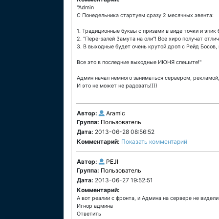
"Admin
С Понедельника стартуем сразу 2 месячных эвента:
1. Традиционные буквы с призами в виде точки и эпик
2. "Пере-залей Замута на оли"! Все хиро получат отл
3. В выходные будет очень крутой дроп с Рейд Босов,
Все это в последние выходные ИЮНЯ спешите!"
Админ начал немного заниматься сервером, рекламой
И это не может не радовать!)))
Автор:
Aramic
Группа:
Пользователь
Дата:
2013-06-28 08:56:52
Комментарий:
Показать комментарий
Автор:
PEJI
Группа:
Пользователь
Дата:
2013-06-27 19:52:51
Комментарий:
А вот реалии с фронта, и Админа на сервере не видел
Игнор админа
Ответить