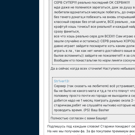
СЕРВ СУПЕР!!! реально последний ОК СЕРВАК!!!
мде даже не поленился зарегаться, даж за душу вз
любители вдонатиться месяцок побегать, до очер
без тенего доната,и побежать на вновь открывшийс
классный сервак без этой шняги, ВСЕ реально , ка
крафтуй хошь точись!! все реально!! и каждый най
сразу фаниться,
все что хошь реально серв для ВСЕХ!! Сам играю в
зашли случайно и остались)) СЕРВ реально ХОРОШИ
давно играет зайдите посмарите хоть каким долже
играть в ла , так как нет ничего достойного ваше
былое вспомнить)) зайдите не пожалеете!!! я за сл
Вообщем кто понастальгии по норм линяги соскучил
Да а сейчас когда всех сточили! Наступило небывал
Str1ver13
:
Сервер (так сказать на любителя) всё устраивает
бы не было не какого мата и тд,а те кто плачут что
половину просто почти из города не выходили а си
добится надо не 1 месяц поиграть думаю окола 2-
старичкам,ребят не слушайте ныткиво которые не
проводить время. (PS) Ваш Basher
Полностью согласен с вами Башер!
Подпишусь под каждым словом! Старики покидают сер
На них мы получаем фа. За фа покупаем преммиум акк