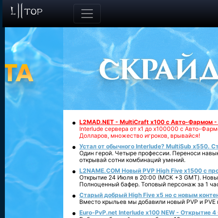
L2MAD.NET - MultiCraft x100 с Авто-Фармом 
Interlude сервера от х1 до х100000 с Авто-Фа
Долларов, множество игроков, врывайся!
Устал от обычного Interlude? MultiSub x550. С
Один герой. Четыре профессии. Переноси навык
открывай сотни комбинаций умений.
L2NAME.COM Новый PVP High Five x1500 с п
Открытие 24 Июля в 20:00 (МСК +3 GMT). Новый
Полноценный бафер. Топовый персонаж за 1 ча
Старый добрый High Five x5 но с новым конте
Вместо крыльев мы добавили новый PVP и PVE ко
Euro-PvP.net Interlude х100 NEW - Открытие 4