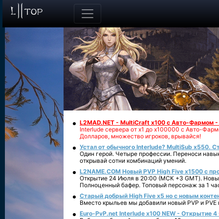
L2MAD.NET - MultiCraft x100 с Авто-Фармом 
Interlude сервера от х1 до х100000 с Авто-Фа
Долларов, множество игроков, врывайся!
Устал от обычного Interlude? MultiSub x550. С
Один герой. Четыре профессии. Переноси навык
открывай сотни комбинаций умений.
L2NAME.COM Новый PVP High Five x1500 с п
Открытие 24 Июля в 20:00 (МСК +3 GMT). Новый
Полноценный бафер. Топовый персонаж за 1 ча
Старый добрый High Five x5 но с новым конте
Вместо крыльев мы добавили новый PVP и PVE ко
Euro-PvP.net Interlude х100 NEW - Открытие 4