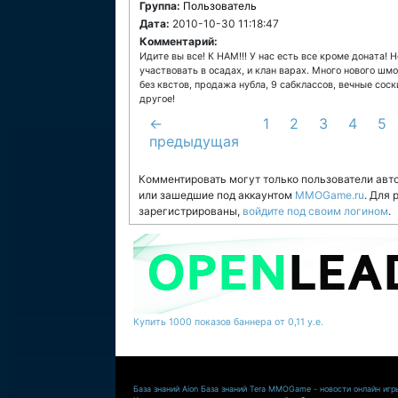
Группа:
Пользователь
Дата:
2010-10-30 11:18:47
Комментарий:
Идите вы все! К НАМ!!! У нас есть все кроме доната!
участвовать в осадах, и клан варах. Много нового шмо
без квстов, продажа нубла, 9 сабклассов, вечные соск
другое!
←
1
2
3
4
5
предыдущая
Комментировать могут только пользователи авт
или зашедшие под аккаунтом
MMOGame.ru
. Для
зарегистрированы,
войдите под своим логином
.
Купить 1000 показов баннера от 0,11 у.е.
База знаний Aion
База знаний Tera
MMOGame - новости онлайн игр