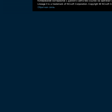
Копирование материалов с данного сайта без ссылок на оригинал 
Lineage II is a trademark of NCsoft Corporation. Copyright © NCsoft Co
Обратная связь