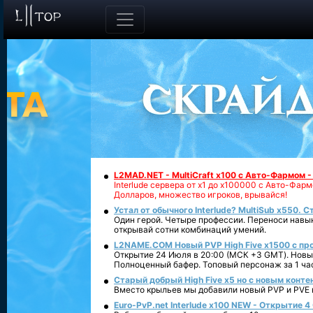
L2MAD.NET - MultiCraft x100 с Авто-Фармом 
Interlude сервера от х1 до х100000 с Авто-Фа
Долларов, множество игроков, врывайся!
Устал от обычного Interlude? MultiSub x550. С
Один герой. Четыре профессии. Переноси навык
открывай сотни комбинаций умений.
L2NAME.COM Новый PVP High Five x1500 с п
Открытие 24 Июля в 20:00 (МСК +3 GMT). Новый
Полноценный бафер. Топовый персонаж за 1 ча
Старый добрый High Five x5 но с новым конте
Вместо крыльев мы добавили новый PVP и PVE ко
Euro-PvP.net Interlude х100 NEW - Открытие 4