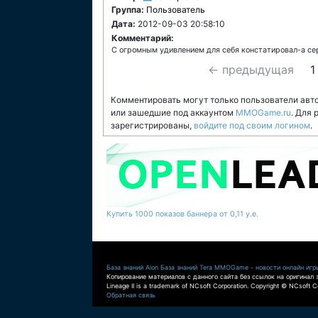
Группа:
Пользователь
Дата:
2012-09-03 20:58:10
Комментарий:
С огромным удивлением для себя констатировал-а се
← предыдущая
1
Комментировать могут только пользователи авт
или зашедшие под аккаунтом
MMOGame.ru
. Для
зарегистрированы,
войдите под своим логином
.
Купить 1000 показов баннера от 0,11 у.е.
База знаний Aion
База знаний Tera
MMOGame - новости онлайн игр
Копирование материалов с данного сайта без ссылок на оригинал 
Lineage II is a trademark of NCsoft Corporation. Copyright © NCsoft Co
Обратная связь