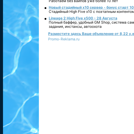
Работаем без вайпов уже более 10 лет
Новый стадийный х10 сервер - бонус старт 10
Стадийный High Five x10 с поэтапным контенто
Lineage 2 High Five x500 - 28 Августа
Полный баффер, удобный GM Shop, система сам
задания, инстансы, автоохота
Разместите здесь Ваше объявление от 8,22 у.е
Promo-Reklama.ru