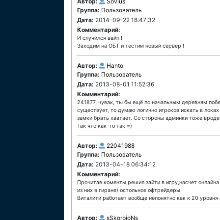
Автор:
Sovius
Группа:
Пользователь
Дата:
2014-09-22 18:47:32
Комментарий:
И случился вайп !
Заходим на ОБТ и тестим новый сервер !
Автор:
Hanto
Группа:
Пользователь
Дата:
2013-08-01 11:52:36
Комментарий:
241877, чувак, ты бы ещё по начальным деревням побе
существует, то думаю логично игроков искать в локах
замки брать хватает. Со стороны админки тоже вроде 
Так что как-то так =)
Автор:
22041988
Группа:
Пользователь
Дата:
2013-04-18 06:34:12
Комментарий:
Прочитав коменты,решил зайти в игру,насчет онлайна
из них в гиране) остольное офтрейдеры.
Виталити работает вообще непонятно как к 20 уровня 
Автор:
sSkorpioNs