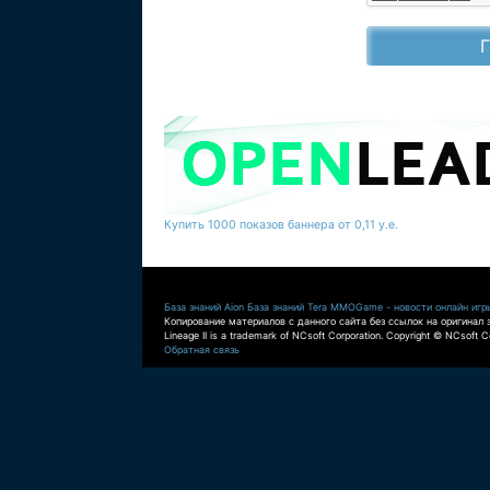
Купить 1000 показов баннера от 0,11 у.е.
База знаний Aion
База знаний Tera
MMOGame - новости онлайн игр
Копирование материалов с данного сайта без ссылок на оригинал 
Lineage II is a trademark of NCsoft Corporation. Copyright © NCsoft Co
Обратная связь