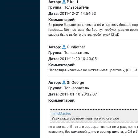
Автор:
P1rell1
Группа:
Пользователь
Дата:
2011-12-21 14:54:53
Комментарий:
В грации больше фана чем на с4 и поэтому больше нар
плюсы.... Вот поставил бы Бес тут любую грацию верну
шмота было выбито с этих любителей l2 xD
Автор:
Gunfigther
Группа:
Пользователь
Дата:
2011-11-20 10:43:05
Комментарий:
Настоящая классика не может иметь рейтов хДОХЕРА.
Автор:
SnGeorge
Группа:
Пользователь
Дата:
2011-01-10 20:32:07
Комментарий:
mmoMaster
:
Ухахахаха все норм челы на епилоге уже
не знаю на счёт этого сервера так как не играл, но н
классику, без камаэлей, дино и веспер шмота, а С4 и