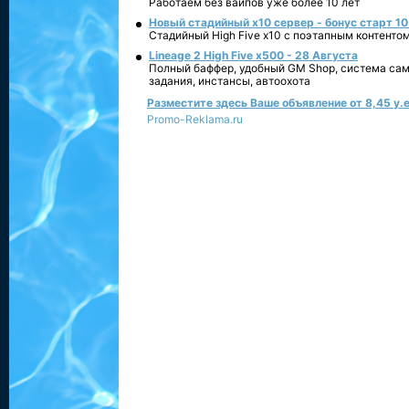
Работаем без вайпов уже более 10 лет
Новый стадийный х10 сервер - бонус старт 10
Стадийный High Five x10 с поэтапным контенто
Lineage 2 High Five x500 - 28 Августа
Полный баффер, удобный GM Shop, система сам
задания, инстансы, автоохота
Разместите здесь Ваше объявление от 8,45 у.е
Promo-Reklama.ru