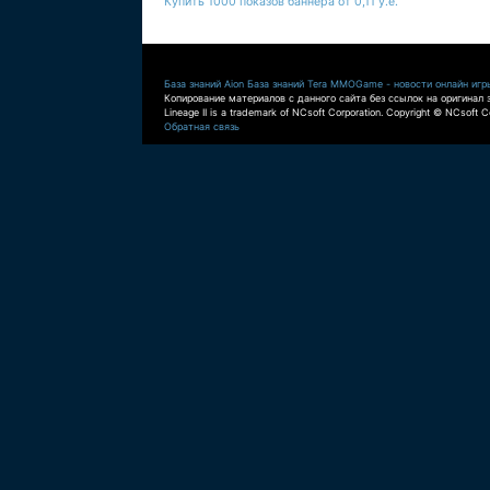
Купить 1000 показов баннера от 0,11 у.е.
База знаний Aion
База знаний Tera
MMOGame - новости онлайн игр
Копирование материалов с данного сайта без ссылок на оригинал 
Lineage II is a trademark of NCsoft Corporation. Copyright © NCsoft Co
Обратная связь