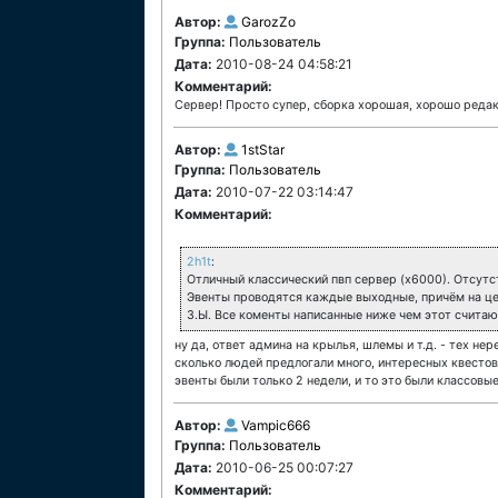
Автор:
GarozZo
Группа:
Пользователь
Дата:
2010-08-24 04:58:21
Комментарий:
Сервер! Просто супер, сборка хорошая, хорошо редак
Автор:
1stStar
Группа:
Пользователь
Дата:
2010-07-22 03:14:47
Комментарий:
2h1t
:
Отличный классический пвп сервер (х6000). Отсутс
Эвенты проводятся каждые выходные, причём на цен
З.Ы. Все коменты написанные ниже чем этот счита
ну да, ответ админа на крылья, шлемы и т.д. - тех нере
сколько людей предлогали много, интересных квестов, 
эвенты были только 2 недели, и то это были классовые 
Автор:
Vampic666
Группа:
Пользователь
Дата:
2010-06-25 00:07:27
Комментарий: