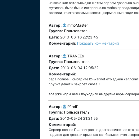
не знаю как остальные,но я этим сервом довольна очен
мутилось было бы не интересно.по мобов пропадающи
развели,нечего глазами шлопать,нормальные люди поч
Автор:
mmoMaster
Группа:
Пользователь
Дата:
2010-06-16 22:23:45
Комментарий:
Показать комментарий
Автор:
TRANEEs
Группа:
Пользователь
Дата:
2010-06-04 12:05:22
Комментарий:
серв полное Г смотрите l2-war.net ето админ хеллсин
срубит денег и закроет снова!!!
все уже норм челы поуходили на другие норм сервера.
Автор:
P1rell1
Группа:
Пользователь
Дата:
2010-05-24 21:31:55
Комментарий:
Сервер полное Г ... поиграл не долго и ниже все кто п
подится для донов и крыс так как больше ничего хорош