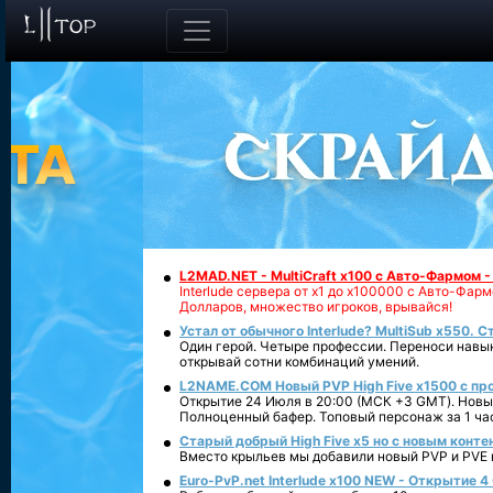
L2MAD.NET - MultiCraft x100 с Авто-Фармом 
Interlude сервера от х1 до х100000 с Авто-Фа
Долларов, множество игроков, врывайся!
Устал от обычного Interlude? MultiSub x550. С
Один герой. Четыре профессии. Переноси навык
открывай сотни комбинаций умений.
L2NAME.COM Новый PVP High Five x1500 с п
Открытие 24 Июля в 20:00 (МСК +3 GMT). Новый
Полноценный бафер. Топовый персонаж за 1 ча
Старый добрый High Five x5 но с новым конте
Вместо крыльев мы добавили новый PVP и PVE ко
Euro-PvP.net Interlude х100 NEW - Открытие 4