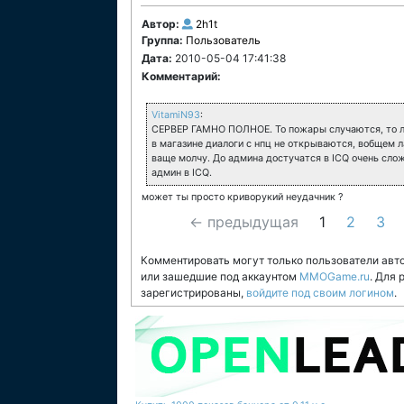
Автор:
2h1t
Группа:
Пользователь
Дата:
2010-05-04 17:41:38
Комментарий:
VitamiN93
:
СЕРВЕР ГАМНО ПОЛНОЕ. То пожары случаются, то ло
в магазине диалоги с нпц не открываются, вобщем л
ваще молчу. До админа достучатся в ICQ очень сложн
админ в ICQ.
может ты просто криворукий неудачник ?
← предыдущая
1
2
3
Комментировать могут только пользователи авт
или зашедшие под аккаунтом
MMOGame.ru
. Для
зарегистрированы,
войдите под своим логином
.