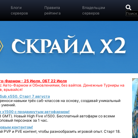
Блоги
Правила
Владельцам
серверов
рейтинга
серверов
вто-Фармом - 25 Июля. ОБТ 22 Июля
00 с Авто-Фармом и Обновлениями, без вайпов. Денежные Турниры на
в, врывайся!
iSub x550. Старт 7 августа
реноси навыки трёх саб-классов на основу, создавай уникальный
 умений.
e x1500 с продвинутым автофармом!
 GMT). Новый High Five x1500. Бесплатный автофарм со всеми
повый персонаж за 1 час.
 новым контентом!
 PVP и PVE контент, чтобы разнообразить игровой опыт. Старт 18.