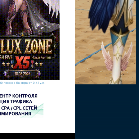
0 показов баннера от 0,41 у.е.