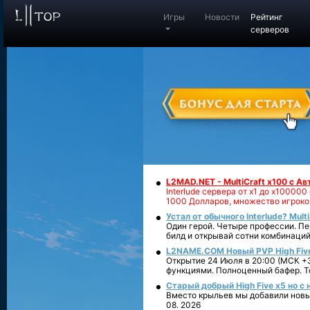
Игры
Новости
Рейтинг
серверов
L2MAD.NET - MultiCraft x100 с А
Interlude сервера от х1 до х1000
1000 Долларов, множество игроко
Устал от обычного Interlude? Mult
Один герой. Четыре профессии. Пе
билд и открывай сотни комбинаций
L2NAME.COM Новый PVP High Fiv
Открытие 24 Июля в 20:00 (МСК +3
функциями. Полноценный бафер. То
Старый добрый High Five x5 но с
Вместо крыльев мы добавили новый
08. 2026