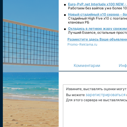
Euro-PvP.net Interlude х100 NEW 
Работаем без вайпов уже более 10
Новый стадийный х10 сервер - бо
Стадийный High Five x10 с поэтап
клановых РБ
Охладись в летнюю жару свежим 
Лучший Essence, остальные прост
Разместите здесь Ваше объявление
Promo-Reklama.ru
Комментарии
Инф
Извините, выставлять оценки могу
зарегистрироваться
Вы можете
Для этого сервера не выставлялись