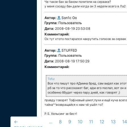
Че такое бан за баном полители на серваке?
у меня соседу бан дали когда он 3 недели всего в Ла2 
Автор:
Son1c Oo
Группа:
Пользователь
Дата:
2008-08-19 23:53:08
Комментарий:
Ох тут ктото постарался накрутить голосов за сервак .
Автор:
STUFFED
Группа:
Пользователь
Дата:
2008-08-19 17:50:29
Комментарий:
Tofu
:
Все что пишут про АДмина бред, сам видел как этот 
рб за то что расскажет баг, адм его послал, вот он 
особенно ббудет через пару дней, как говорят ;)
правду говорят Тоф)новый шмот,пухи и ещё куча всего
тайна^^возвращайся к нам чё ушёл то?
P.S. Хельсинг зе бест!
←
...
8
9
10
11
12
13
14