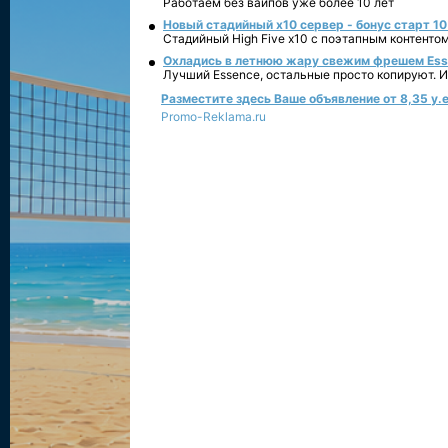
Работаем без вайпов уже более 10 лет
Новый стадийный х10 сервер - бонус старт 10
Стадийный High Five x10 с поэтапным контенто
Охладись в летнюю жару свежим фрешем Essen
Лучший Essence, остальные просто копируют. 
Разместите здесь Ваше объявление от 8,35 у.е
Promo-Reklama.ru