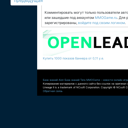
предыдущая
Комментировать могут только пользователи авт
или зашедшие под аккаунтом
MMOGame.ru
. Для
зарегистрированы,
войдите под своим логином
.
Купить 1000 показов баннера от 0,11 у.е.
База знаний Aion
База знаний Tera
MMOGame - новости онлайн игр
Копирование материалов с данного сайта без ссылок на оригинал 
Lineage II is a trademark of NCsoft Corporation. Copyright © NCsoft Co
Обратная связь