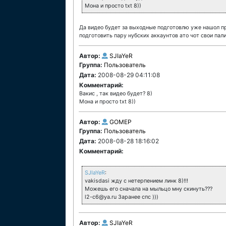
Мона и просто txt 8))
Да видео будет за выходные подготовлю уже нашол про
подготовить пару нубских аккаунтов ато чот свои пали
Автор:
SJIaYeR
Группа:
Пользователь
Дата:
2008-08-29 04:11:08
Комментарий:
Вакис , так видео будет? 8)
Мона и просто txt 8))
Автор:
GOMEP
Группа:
Пользователь
Дата:
2008-08-28 18:16:02
Комментарий:
SJIaYeR
:
vakisdasi жду с нетерпением линк 8)!!!
Можешь его сначала на мыльцо мну скинуть???
l2-c6@ya.ru Заранее спс )))
Автор:
SJIaYeR