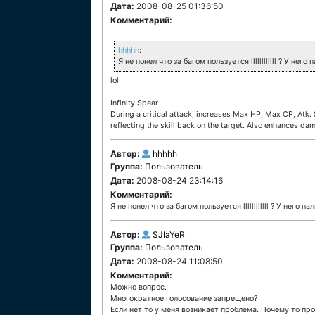
Дата:
2008-08-25 01:36:50
Комментарий:
hhhhh
:
Я не понел что за багом пользуется llllllllllll ? У нег
lol
Infinity Spear
During a critical attack, increases Max HP, Max CP, Atk. 
reflecting the skill back on the target. Also enhances da
Автор:
hhhhh
Группа:
Пользователь
Дата:
2008-08-24 23:14:16
Комментарий:
Я не понел что за багом пользуется llllllllllll ? У него 
Автор:
SJIaYeR
Группа:
Пользователь
Дата:
2008-08-24 11:08:50
Комментарий:
Можно вопрос.
Многократное голосование запрещено?
Если нет то у меня возникает проблема. Почему то пр