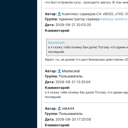
что был отправлен куку , приходите завтра. 8\ Как мне
Автор:
Комплекс серверов.C4: х6000, x700. От
Группа:
Администратор сервера
hellsing-world.ru
Дата:
2008-08-21 20:03:20
Комментарий:
MasterJedi
:
а я скажу тебе почему бан дали) Потому что админ и
последний.
Идиот ты, не думай что дюп безнаказан девственик x
Автор:
MasterJedi
Группа:
Пользователь
Дата:
2008-08-21 13:25:09
Комментарий:
а я скажу тебе почему бан дали) Потому что админ иди
последний.
Автор:
mlk444
Группа:
Пользователь
Дата:
2008-08-20 17:20:08
Комментарий: