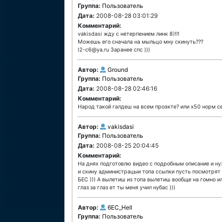
Группа:
Пользователь
Дата:
2008-08-28 03:01:29
Комментарий:
vakisdasi жду с нетерпением линк 8)!!!
Можешь его сначала на мыльцо мну скинуть???
l2-c6@ya.ru Заранее спс )))
Автор:
Ground
Группа:
Пользователь
Дата:
2008-08-28 02:46:16
Комментарий:
Народ такой галдеш на всем проэкте? или х50 норм с
Автор:
vakisdasi
Группа:
Пользователь
Дата:
2008-08-25 20:04:45
Комментарий:
На днях подготовлю видео с подробным описание и ну
и скину администрацыи топа ссылки пусть посмотрят 
БЕС ))) А вылетиш из топа вылетиш вообще на гомно ил
глаз за глаз ет ты меня учил нубас )))
Автор:
6EC_Hell
Группа:
Пользователь