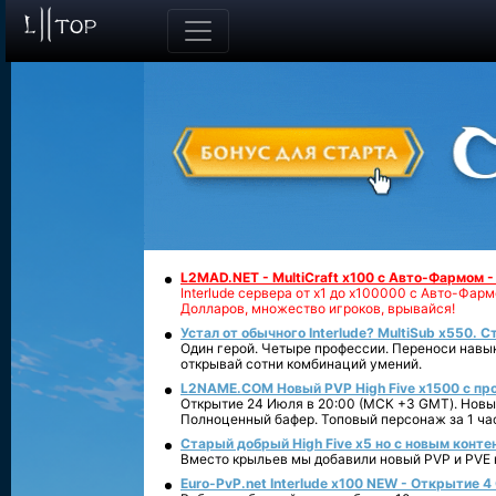
L2MAD.NET - MultiCraft x100 с Авто-Фармом 
Interlude сервера от х1 до х100000 с Авто-Фа
Долларов, множество игроков, врывайся!
Устал от обычного Interlude? MultiSub x550. С
Один герой. Четыре профессии. Переноси навык
открывай сотни комбинаций умений.
L2NAME.COM Новый PVP High Five x1500 с п
Открытие 24 Июля в 20:00 (МСК +3 GMT). Новый
Полноценный бафер. Топовый персонаж за 1 ча
Старый добрый High Five x5 но с новым конте
Вместо крыльев мы добавили новый PVP и PVE ко
Euro-PvP.net Interlude х100 NEW - Открытие 4