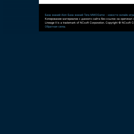
База знаний Aion
База знаний Tera
MMOGame - новости онлайн игр
Копирование материалов с данного сайта без ссылок на оригинал 
Lineage II is a trademark of NCsoft Corporation. Copyright © NCsoft Co
Обратная связь