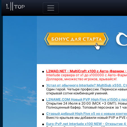
L2MAD.NET - MultiCraft x100 с Авто-Фармом 
Interlude сервера от х1 до х100000 с Авто-Фа
Долларов, множество игроков, врывайся!
Устал от обычного Interlude? MultiSub x550. С
Один герой. Четыре профессии. Переноси навык
открывай сотни комбинаций умений.
L2NAME.COM Новый PVP High Five x1500 с п
Открытие 24 Июля в 20:00 (МСК +3 GMT). Новый
Полноценный бафер. Топовый персонаж за 1 ча
Старый добрый High Five x5 но с новым конте
Вместо крыльев мы добавили новый PVP и PVE ко
Euro-PvP.net Interlude х100 NEW - Открытие 4