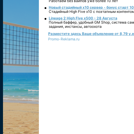
Работаем без вайпов уже более 10 лет
Новый стадийный х10 сервер - бонус старт 10
Стадийный High Five x10 с поэтапным контенто
Lineage 2 High Five x500 - 28 Августа
Полный баффер, удобный GM Shop, система сам
задания, инстансы, автоохота
Разместите здесь Ваше объявление от 8,79 у.е.
Promo-Reklama.ru