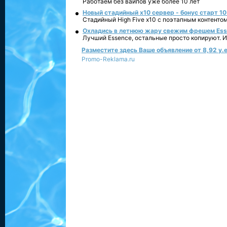
Работаем без вайпов уже более 10 лет
Новый стадийный х10 сервер - бонус старт 10
Стадийный High Five x10 с поэтапным контенто
Охладись в летнюю жару свежим фрешем Essen
Лучший Essence, остальные просто копируют. 
Разместите здесь Ваше объявление от 8,92 у.е
Promo-Reklama.ru