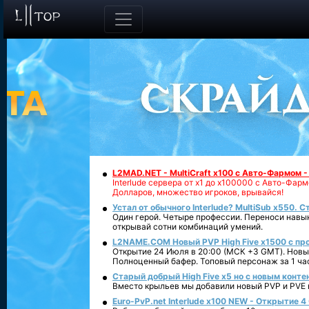
L2MAD.NET - MultiCraft x100 с Авто-Фармом 
Interlude сервера от х1 до х100000 с Авто-Фа
Долларов, множество игроков, врывайся!
Устал от обычного Interlude? MultiSub x550. С
Один герой. Четыре профессии. Переноси навык
открывай сотни комбинаций умений.
L2NAME.COM Новый PVP High Five x1500 с п
Открытие 24 Июля в 20:00 (МСК +3 GMT). Новый
Полноценный бафер. Топовый персонаж за 1 ча
Старый добрый High Five x5 но с новым конте
Вместо крыльев мы добавили новый PVP и PVE ко
Euro-PvP.net Interlude х100 NEW - Открытие 4