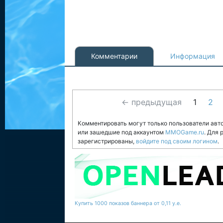
Комментарии
Информация
← предыдущая
1
2
Комментировать могут только пользователи авт
или зашедшие под аккаунтом
MMOGame.ru
. Для
зарегистрированы,
войдите под своим логином
.
Купить 1000 показов баннера от 0,11 у.е.