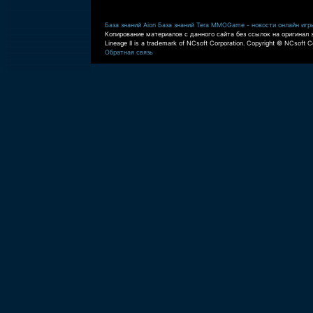
База знаний Aion
База знаний Tera
MMOGame - новости онлайн игр
Копирование материалов с данного сайта без ссылок на оригинал 
Lineage II is a trademark of NCsoft Corporation. Copyright © NCsoft Co
Обратная связь