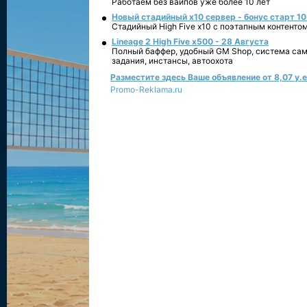
Работаем без вайпов уже более 10 лет
Новый стадийный х10 сервер - бонус старт 10
Стадийный High Five x10 с поэтапным контенто
Lineage 2 High Five x500 - 28 Августа
Полный баффер, удобный GM Shop, система сам
задания, инстансы, автоохота
Разместите здесь Ваше объявление от 8,07 у.е.
Promo-Reklama.ru