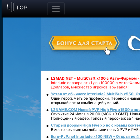
L2MAD.NET - MultiCraft x100 с Авто-Фармом 
Interlude сервера от х1 до х100000 с Авто-Фа
Долларов, множество игроков, врывайся!
Устал от обычного Interlude? MultiSub x550. С
Один герой. Четыре профессии. Переноси навык
открывай сотни комбинаций умений.
L2NAME.COM Новый PVP High Five x1500 с п
Открытие 24 Июля в 20:00 (МСК +3 GMT). Новый
Полноценный бафер. Топовый персонаж за 1 ча
Старый добрый High Five x5 но с новым конте
Вместо крыльев мы добавили новый PVP и PVE ко
Euro-PvP.net Interlude х100 NEW - Открытие 4