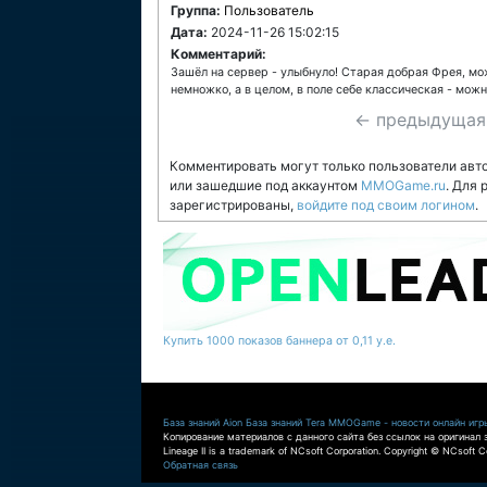
Группа:
Пользователь
Дата:
2024-11-26 15:02:15
Комментарий:
Зашёл на сервер - улыбнуло! Старая добрая Фрея, мож
немножко, а в целом, в поле себе классическая - мож
← предыдущая
Комментировать могут только пользователи авт
или зашедшие под аккаунтом
MMOGame.ru
. Для
зарегистрированы,
войдите под своим логином
.
Купить 1000 показов баннера от 0,11 у.е.
База знаний Aion
База знаний Tera
MMOGame - новости онлайн игр
Копирование материалов с данного сайта без ссылок на оригинал 
Lineage II is a trademark of NCsoft Corporation. Copyright © NCsoft Co
Обратная связь