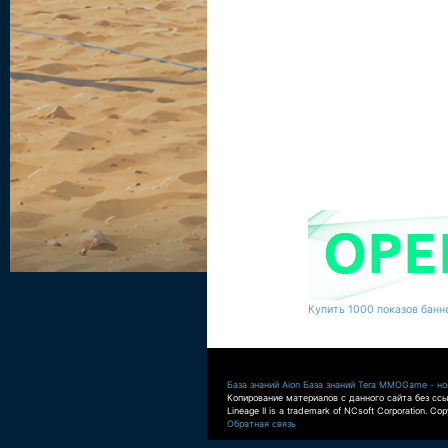
Купить 1000 показов банне
База знаний Aion
База знаний Tera
MMOGame - нов
Копирование материалов с данного сайта без ссы
Lineage II is a trademark of NCsoft Corporation. Co
Обратная связь