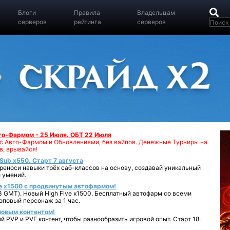
Блоги
Правила
Владельцам
серверов
рейтинга
серверов
вто-Фармом - 25 Июля. ОБТ 22 Июля
00 с Авто-Фармом и Обновлениями, без вайпов. Денежные Турниры на
в, врывайся!
iSub x550. Старт 7 августа
реноси навыки трёх саб-классов на основу, создавай уникальный
 умений.
e x1500 с продвинутым автофармом!
 GMT). Новый High Five x1500. Бесплатный автофарм со всеми
повый персонаж за 1 час.
 новым контентом!
 PVP и PVE контент, чтобы разнообразить игровой опыт. Старт 18.