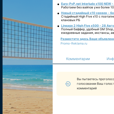
Euro-PvP.net Interlude х100 NEW 
Работаем без вайпов уже более 10
Новый стадийный х10 сервер - бо
Стадийный High Five x10 с поэтап
клановых РБ
Lineage 2 High Five x500 - 28 Авг
Полный баффер, удобный GM Shop,
ежедневные задания, инстансы, а
Разместите здесь Ваше объявление
Promo-Reklama.ru
Комментарии
Инф
Вы пытаетесь проголосо
голосовании Ваш голос 
комментарий