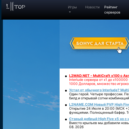
Игры
Новости
Рейтинг
серверов
L2MAD.NET - MultiCraft x100 с А
Interlude сервера от х1 до х1000
1000 Долларов, множество игроко
Устал от обычного Interlude? Mult
Один герой. Четыре профессии. Пе
билд и открывай сотни комбинаций
L2NAME.COM Новый PVP High Fiv
Открытие 24 Июля в 20:00 (МСК +3
функциями. Полноценный бафер. То
Старый добрый High Five x5 но с
Вместо крыльев мы добавили новый
08. 2026