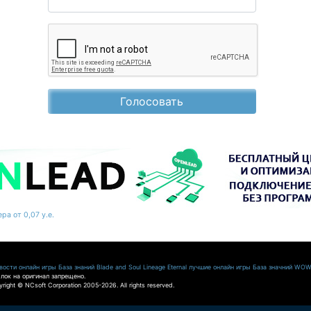
Голосовать
ра от 0,07 у.е.
ости онлайн игры
База знаний Blade and Soul
Lineage Eternal
лучшие онлайн игры
База значний WO
лок на оригинал запрещено.
pyright © NCsoft Corporation 2005-2026. All rights reserved.