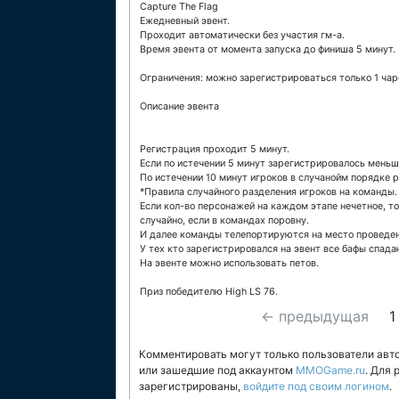
Capture The Flag
Ежедневный эвент.
Проходит автоматически без участия гм-а.
Время эвента от момента запуска до финиша 5 минут.
Ограничения: можно зарегистрироваться только 1 чаро
Описание эвента
Регистрация проходит 5 минут.
Если по истечении 5 минут зарегистрировалось меньше
По истечении 10 минут игроков в случанойм порядке р
*Правила случайного разделения игроков на команды.
Если кол-во персонажей на каждом этапе нечетное, то
случайно, если в командах поровну.
И далее команды телепортируются на место проведени
У тех кто зарегистрировался на эвент все бафы спада
На эвенте можно использовать петов.
Приз победителю High LS 76.
← предыдущая
1
Комментировать могут только пользователи авт
или зашедшие под аккаунтом
MMOGame.ru
. Для
зарегистрированы,
войдите под своим логином
.