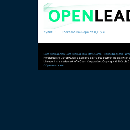
Купить 1000 показов баннера от 0,11 у.е.
База знаний Aion
База знаний Tera
MMOGame - новости онлайн игр
Копирование материалов с данного сайта без ссылок на оригинал 
Lineage II is a trademark of NCsoft Corporation. Copyright © NCsoft Co
Обратная связь