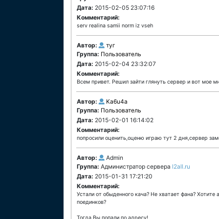
Дата:
2015-02-05 23:07:16
Комментарий:
serv realina samii norm iz vseh
Автор:
туг
Группа:
Пользователь
Дата:
2015-02-04 23:32:07
Комментарий:
Всем привет. Решил зайти глянуть сервер и вот мое мн
Автор:
Ka6u4a
Группа:
Пользователь
Дата:
2015-02-01 16:14:02
Комментарий:
попросили оценить,оценю играю тут 2 дня,сервер за
Автор:
Admin
Группа:
Администратор сервера
l2all.ru
Дата:
2015-01-31 17:21:20
Комментарий:
Устали от обыденного кача? Не хватает фана? Хотит
поединков?
Тогда Вы попали по адресу!