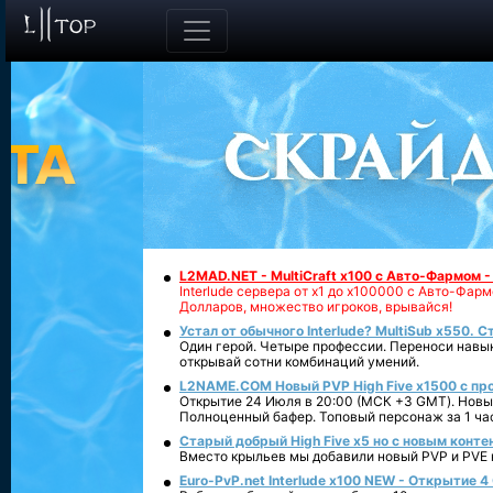
L2MAD.NET - MultiCraft x100 с Авто-Фармом 
Interlude сервера от х1 до х100000 с Авто-Фа
Долларов, множество игроков, врывайся!
Устал от обычного Interlude? MultiSub x550. С
Один герой. Четыре профессии. Переноси навык
открывай сотни комбинаций умений.
L2NAME.COM Новый PVP High Five x1500 с п
Открытие 24 Июля в 20:00 (МСК +3 GMT). Новый
Полноценный бафер. Топовый персонаж за 1 ча
Старый добрый High Five x5 но с новым конте
Вместо крыльев мы добавили новый PVP и PVE ко
Euro-PvP.net Interlude х100 NEW - Открытие 4