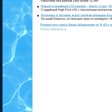
Работаем без вайпов уже более 10 лет
Новый стадийный х10 сервер - бонус старт 10
Стадийный High Five x10 с поэтапным контенто
Охладись в летнюю жару свежим фрешем Essen
Лучший Essence, остальные просто копируют. 
Разместите здесь Ваше объявление от 8,43 у.е
Promo-Reklama.ru