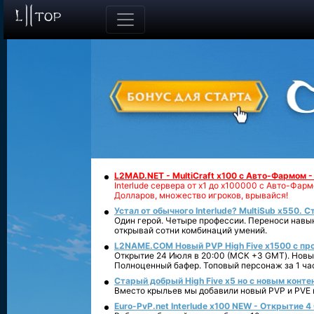
L2MAD.NET - MultiCraft x100 с Авто-Фармом 
Interlude сервера от х1 до х100000 с Авто-Фа
Долларов, множество игроков, врывайся!
Устал от обычного Interlude? MultiSub x550. С
Один герой. Четыре профессии. Переноси навык
открывай сотни комбинаций умений.
L2NAME.COM Новый PVP High Five x1500 с п
Открытие 24 Июля в 20:00 (МСК +3 GMT). Новый
Полноценный бафер. Топовый персонаж за 1 ча
Старый добрый High Five x5 но с новым конте
Вместо крыльев мы добавили новый PVP и PVE ко
Euro-PvP.net Interlude х100 NEW - Открытие 4