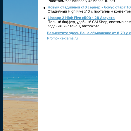
Работаем без вайпов уже более 10 лет
Новый стадийный х10 сервер - бонус старт 10
Стадийный High Five x10 с поэтапным контенто
Lineage 2 High Five x500 - 28 Августа
Полный баффер, удобный GM Shop, система сам
задания, инстансы, автоохота
Разместите здесь Ваше объявление от 8,79 у.е.
Promo-Reklama.ru