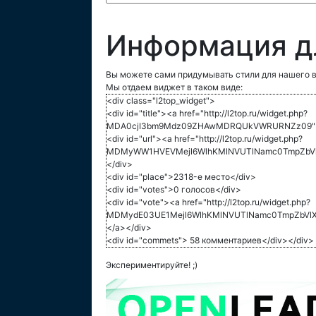
Информация д
Вы можете сами придумывать стили для нашего в
Мы отдаем виджет в таком виде:
<div class="l2top_widget">
<div id="title"><a href="http://l2top.ru/widget.php?
MDA0cjI3bm9Mdz09ZHAwMDRQUkVWRURNZz09">L
<div id="url"><a href="http://l2top.ru/widget.php?
MDMyWW1HVEVMejl6WlhKMlNVUTlNamc0TmpZbVlXT
</div>
<div id="place">2318-е место</div>
<div id="votes">0 голосов</div>
<div id="vote"><a href="http://l2top.ru/widget.php?
MDMydE03UE1Mejl6WlhKMlNVUTlNamc0TmpZbVlX
</a></div>
<div id="commets"> 58 комментариев</div></div>
Экспериментируйте! ;)