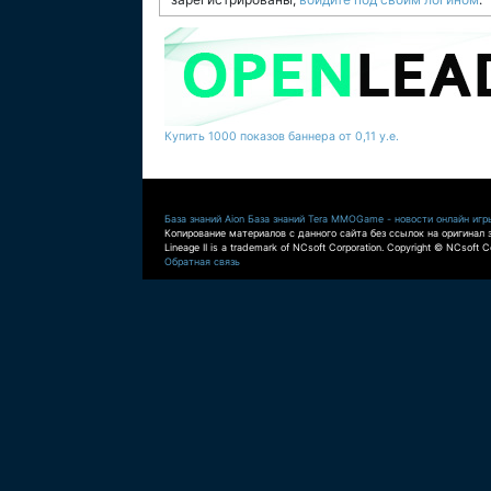
Купить 1000 показов баннера от 0,11 у.е.
База знаний Aion
База знаний Tera
MMOGame - новости онлайн игр
Копирование материалов с данного сайта без ссылок на оригинал 
Lineage II is a trademark of NCsoft Corporation. Copyright © NCsoft Co
Обратная связь