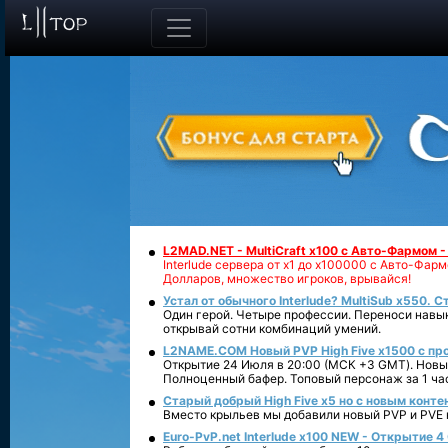
L2MAD.NET - MultiCraft x100 с Авто-Фармом 
Interlude сервера от х1 до х100000 с Авто-Фа
Долларов, множество игроков, врывайся!
Устал от обычного Interlude? MultiSub x550. С
Один герой. Четыре профессии. Переноси навык
открывай сотни комбинаций умений.
L2NAME.COM Новый PVP High Five x1500 с п
Открытие 24 Июля в 20:00 (МСК +3 GMT). Новый
Полноценный бафер. Топовый персонаж за 1 ча
Старый добрый High Five x5 но с новым конте
Вместо крыльев мы добавили новый PVP и PVE ко
Euro-PvP.net Interlude х100 NEW - Открытие 4