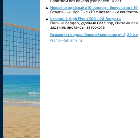
Работаем без вайпов уже более 10 лет
Новый стадийный х10 сервер - бонус старт 10
Стадийный High Five x10 с поэтапным контенто
Lineage 2 High Five x500 - 28 Августа
Полный баффер, удобный GM Shop, система сам
задания, инстансы, автоохота
Разместите здесь Ваше объявление от 8,22 у.е
Promo-Reklama.ru