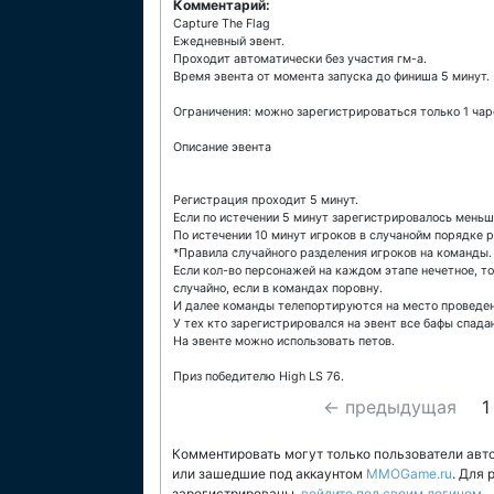
Комментарий:
Capture The Flag
Ежедневный эвент.
Проходит автоматически без участия гм-а.
Время эвента от момента запуска до финиша 5 минут.
Ограничения: можно зарегистрироваться только 1 чаро
Описание эвента
Регистрация проходит 5 минут.
Если по истечении 5 минут зарегистрировалось меньше
По истечении 10 минут игроков в случанойм порядке р
*Правила случайного разделения игроков на команды.
Если кол-во персонажей на каждом этапе нечетное, то
случайно, если в командах поровну.
И далее команды телепортируются на место проведени
У тех кто зарегистрировался на эвент все бафы спада
На эвенте можно использовать петов.
Приз победителю High LS 76.
← предыдущая
1
Комментировать могут только пользователи авт
или зашедшие под аккаунтом
MMOGame.ru
. Для
зарегистрированы,
войдите под своим логином
.