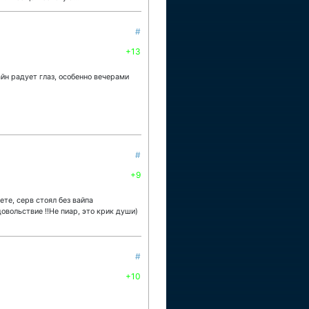
#
+13
айн радует глаз, особенно вечерами
#
+9
те, серв стоял без вайпа
овольствие !!Не пиар, это крик души)
#
+10