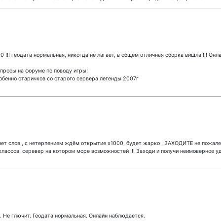
!!! геодата нормальная, никогда не лагает, в общем отличная сборка вишла !!! Онл
просы на форуме по поводу игры!
обенно старичков со старого сервера легенды 2007г
нет слов , с нетерпением ждём открытие х1000, будет жарко , ЗАХОДИТЕ не пожалее
классов! серевер на котором море возможностей !!! Заходи и получи неимоверное уд
 Не глючит. Геодата нормальная. Онлайн наблюдается.