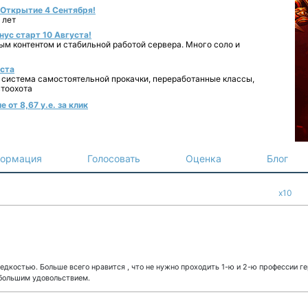
- Открытие 4 Сентября!
 лет
нус старт 10 Августа!
ным контентом и стабильной работой сервера. Много соло и
уста
 система самостоятельной прокачки, переработанные классы,
втоохота
 от 8,67 у.е. за клик
ормация
Голосовать
Оценка
Блог
x10
редкостью. Больше всего нравится , что не нужно проходить 1-ю и 2-ю профессии г
 большим удовольствием.