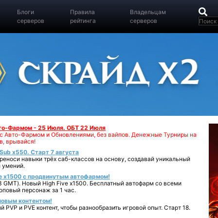
Блоги
Правила
Владельцам
серверов
рейтинга
серверов
вто-Фармом - 25 Июля. ОБТ 22 Июля
00 с Авто-Фармом и Обновлениями, без вайпов. Денежные Турниры на
в, врывайся!
iSub x550. Старт 7 августа
реноси навыки трёх саб-классов на основу, создавай уникальный
 умений.
e x1500 с продвинутым автофармом!
 GMT). Новый High Five x1500. Бесплатный автофарм со всеми
повый персонаж за 1 час.
 новым контентом!
 PVP и PVE контент, чтобы разнообразить игровой опыт. Старт 18.