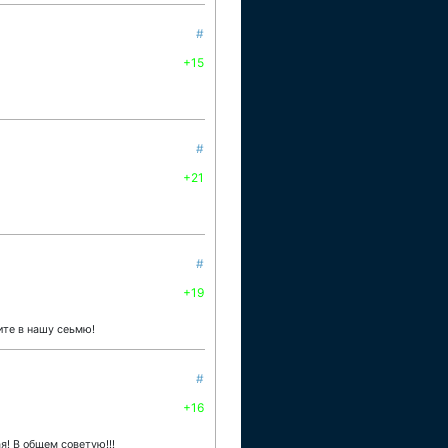
#
+15
#
+21
#
+19
ите в нашу сеьмю!
#
+16
я! В общем советую!!!