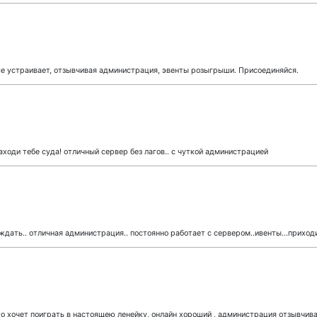
се устраивает, отзывчивая администрация, эвенты розыгрыши. Присоединяйся.
заходи тебе суда! отличный сервер без лагов.. с чуткой администрацией
 ждать.. отличная администрация.. постоянно работает с сервером..ивенты...приход
кто хочет поиграть в настоящею ленейку, онлайн хороший , администрация отзывчива