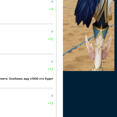
#
+4
#
+10
#
+13
леете. Особенно жду х1000 это будет
#
+13