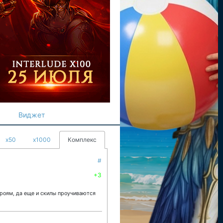
Виджет
x50
x1000
Комплекс
#
+3
ероям, да еще и скилы проучиваются