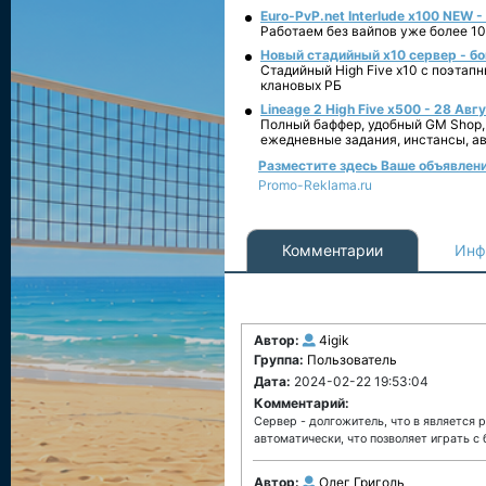
Euro-PvP.net Interlude х100 NEW 
Работаем без вайпов уже более 10
Новый стадийный х10 сервер - бо
Стадийный High Five x10 с поэтап
клановых РБ
Lineage 2 High Five x500 - 28 Авг
Полный баффер, удобный GM Shop,
ежедневные задания, инстансы, а
Разместите здесь Ваше объявление
Promo-Reklama.ru
Комментарии
Инф
Автор:
4igik
Группа:
Пользователь
Дата:
2024-02-22 19:53:04
Комментарий:
Сервер - долгожитель, что в является 
автоматически, что позволяет играть с
Автор:
Олег Григоль