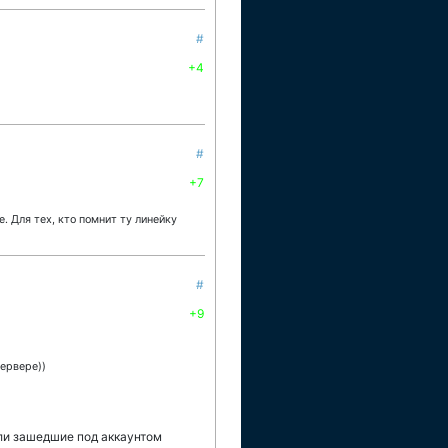
#
+4
#
+7
. Для тех, кто помнит ту линейку
#
+9
сервере))
ли зашедшие под аккаунтом