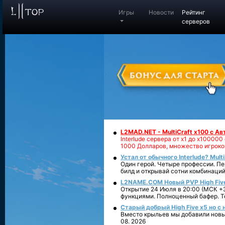
Игры
Новости
Рейтинг
серверов
L2MAD.NET - MultiCraft x100 с А
Interlude сервера от х1 до х1000
1000 Долларов, множество игроко
Устал от обычного Interlude? Mult
Один герой. Четыре профессии. Пе
билд и открывай сотни комбинаций
L2NAME.COM Новый PVP High Fiv
Открытие 24 Июля в 20:00 (МСК +3
функциями. Полноценный бафер. То
Старый добрый High Five x5 но с
Вместо крыльев мы добавили новый
08. 2026