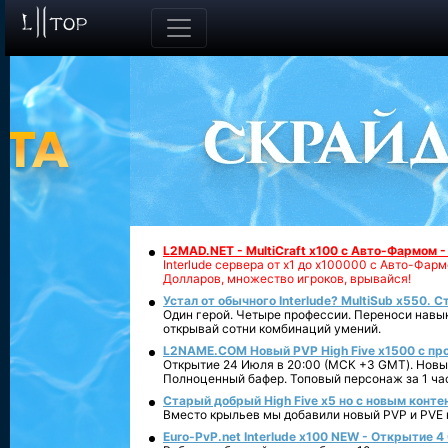
L2MAD.NET - MultiCraft x100 с Авто-Фармом 
Interlude сервера от х1 до х100000 с Авто-Фа
Долларов, множество игроков, врывайся!
Устал от обычного Interlude? MultiSub x550. С
Один герой. Четыре профессии. Переноси навык
открывай сотни комбинаций умений.
L2NAME.COM Новый PVP High Five x1500 с п
Открытие 24 Июля в 20:00 (МСК +3 GMT). Новый
Полноценный бафер. Топовый персонаж за 1 ча
Старый добрый High Five x5 но с новым конте
Вместо крыльев мы добавили новый PVP и PVE ко
Euro-PvP.net Interlude х100 NEW - Открытие 4