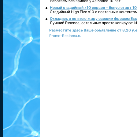
Работаем без вайпов уже более 10 лет
Новый стадийный х10 сервер - бонус старт 10
Стадийный High Five x10 с поэтапным контенто
Охладись в летнюю жару свежим фрешем Essen
Лучший Essence, остальные просто копируют. 
Разместите здесь Ваше объявление от 8,26 у.е
Promo-Reklama.ru