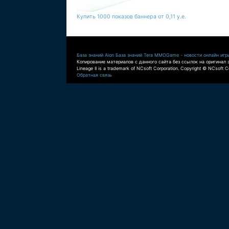
Купить 1000 показов баннера от 0,11 у.е.
База знаний Aion
База знаний Tera
MMOGame - новости онлайн игр
Копирование материалов с данного сайта без ссылок на оригинал 
Lineage II is a trademark of NCsoft Corporation. Copyright © NCsoft Co
Обратная связь