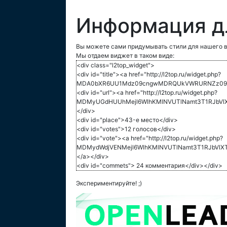
Информация д
Вы можете сами придумывать стили для нашего в
Мы отдаем виджет в таком виде:
<div class="l2top_widget">
<div id="title"><a href="http://l2top.ru/widget.php?
MDA0bXR6UU1Mdz09cngwMDRQUkVWRURNZz09">
<div id="url"><a href="http://l2top.ru/widget.php?
MDMyUGdHUUhMejl6WlhKMlNVUTlNamt3T1RJbVlX
</div>
<div id="place">43-е место</div>
<div id="votes">12 голосов</div>
<div id="vote"><a href="http://l2top.ru/widget.php?
MDMydWdjVENMejl6WlhKMlNVUTlNamt3T1RJbVlX
</a></div>
<div id="commets"> 24 комментария</div></div>
Экспериментируйте! ;)