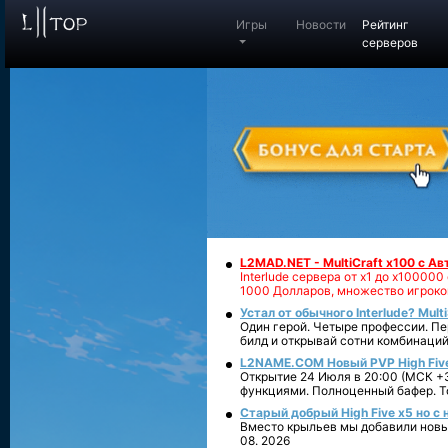
Игры
Новости
Рейтинг
серверов
L2MAD.NET - MultiCraft x100 с А
Interlude сервера от х1 до х1000
1000 Долларов, множество игроко
Устал от обычного Interlude? Mult
Один герой. Четыре профессии. Пе
билд и открывай сотни комбинаций
L2NAME.COM Новый PVP High Fiv
Открытие 24 Июля в 20:00 (МСК +3
функциями. Полноценный бафер. То
Старый добрый High Five x5 но с
Вместо крыльев мы добавили новый
08. 2026