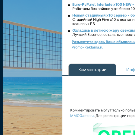
Euro-PvP.net Interlude х100 NEW 
Работаем без вайпов уже более 10
Новый стадийный х10 сервер - бо
Стадийный High Five x10 с поэтап
клановых РБ
Охладись в летнюю жару свежим 
Лучший Essence, остальные прост
Разместите здесь Ваше объявление
Promo-Reklama.ru
Комментарии
Инф
Комментировать могут только поль
MMOGame.ru
. Для регистрации пер