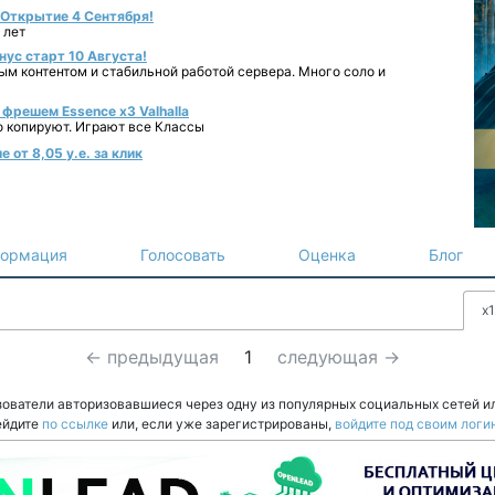
- Открытие 4 Сентября!
 лет
нус старт 10 Августа!
ным контентом и стабильной работой сервера. Много соло и
фрешем Essence x3 Valhalla
о копируют. Играют все Классы
 от 8,05 у.е. за клик
ормация
Голосовать
Оценка
Блог
x1
← предыдущая
1
следующая →
зователи авторизовавшиеся через одну из популярных социальных сетей и
ейдите
по ссылке
или, если уже зарегистрированы,
войдите под своим логи