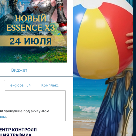
Виджет
e-global lu4
Комплекс
ли зашедшие под аккаунтом
ном
.