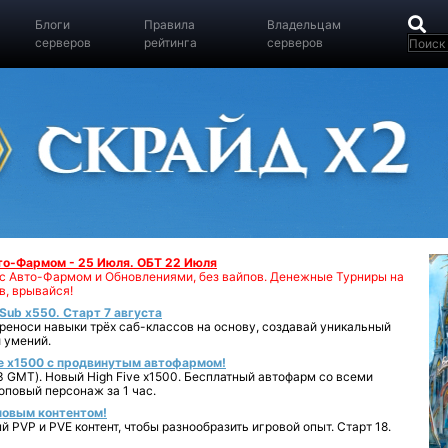
Блоги
Правила
Владельцам
серверов
рейтинга
серверов
вто-Фармом - 25 Июля. ОБТ 22 Июля
00 с Авто-Фармом и Обновлениями, без вайпов. Денежные Турниры на
в, врывайся!
iSub x550. Старт 7 августа
реноси навыки трёх саб-классов на основу, создавай уникальный
 умений.
e x1500 с продвинутым автофармом!
 GMT). Новый High Five x1500. Бесплатный автофарм со всеми
повый персонаж за 1 час.
 новым контентом!
 PVP и PVE контент, чтобы разнообразить игровой опыт. Старт 18.