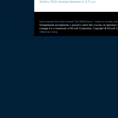
Купить 1000 показов баннера от 0,11 у.е.
База знаний Aion
База знаний Tera
MMOGame - новости онлайн игр
Копирование материалов с данного сайта без ссылок на оригинал 
Lineage II is a trademark of NCsoft Corporation. Copyright © NCsoft Co
Обратная связь