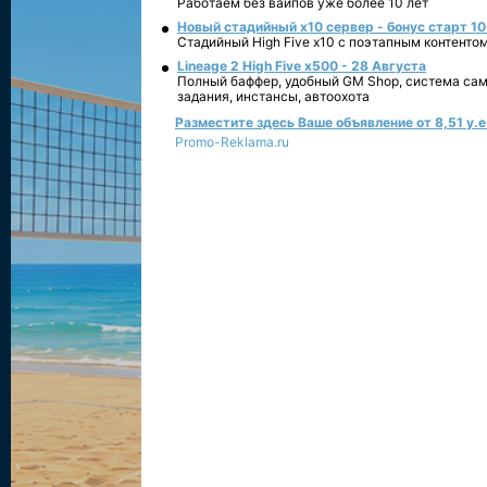
Работаем без вайпов уже более 10 лет
Новый стадийный х10 сервер - бонус старт 10
Стадийный High Five x10 с поэтапным контенто
Lineage 2 High Five x500 - 28 Августа
Полный баффер, удобный GM Shop, система сам
задания, инстансы, автоохота
Разместите здесь Ваше объявление от 8,51 у.е.
Promo-Reklama.ru