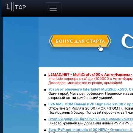
L2MAD.NET - MultiCraft x100 с Авто-Фармом 
Interlude сервера от х1 до х100000 с Авто-Фа
Долларов, множество игроков, врывайся!
Устал от обычного Interlude? MultiSub x550. С
Один герой. Четыре профессии. Переноси навык
открывай сотни комбинаций умений.
L2NAME.COM Новый PVP High Five x1500 с п
Открытие 24 Июля в 20:00 (МСК +3 GMT). Новый
Полноценный бафер. Топовый персонаж за 1 ча
Старый добрый High Five x5 но с новым конте
Вместо крыльев мы добавили новый PVP и PVE ко
Euro-PvP.net Interlude х100 NEW - Открытие 4