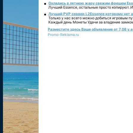
Охладись в летнюю жару свежим фрешем Essen
Лучший Essence, остальные просто копируют. 
Лучший PVP сервер L2Essence которому нет а
Только у нас всего можно добиться игровым пу
Каждый день Монеты Удачи за владение замко
Разместите здесь Ваше объявление от 7,08 у.е.
Promo-Reklama.ru