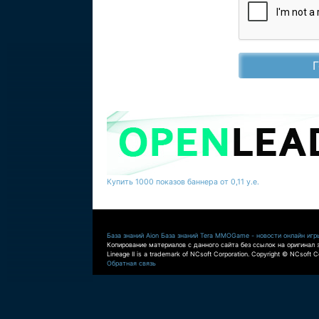
Купить 1000 показов баннера от 0,11 у.е.
База знаний Aion
База знаний Tera
MMOGame - новости онлайн игр
Копирование материалов с данного сайта без ссылок на оригинал 
Lineage II is a trademark of NCsoft Corporation. Copyright © NCsoft Co
Обратная связь