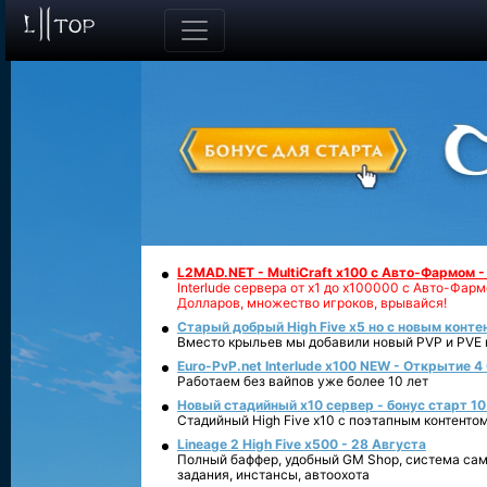
L2MAD.NET - MultiCraft x100 с Авто-Фармом 
Interlude сервера от х1 до х100000 с Авто-Фа
Долларов, множество игроков, врывайся!
Старый добрый High Five x5 но с новым конте
Вместо крыльев мы добавили новый PVP и PVE ко
Euro-PvP.net Interlude х100 NEW - Открытие 4
Работаем без вайпов уже более 10 лет
Новый стадийный х10 сервер - бонус старт 10
Стадийный High Five x10 с поэтапным контенто
Lineage 2 High Five x500 - 28 Августа
Полный баффер, удобный GM Shop, система сам
задания, инстансы, автоохота