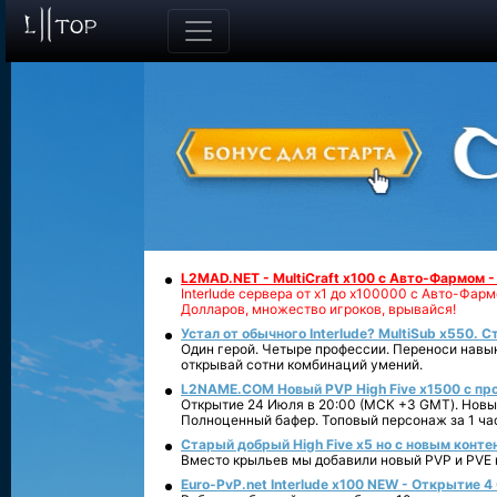
L2MAD.NET - MultiCraft x100 с Авто-Фармом 
Interlude сервера от х1 до х100000 с Авто-Фа
Долларов, множество игроков, врывайся!
Устал от обычного Interlude? MultiSub x550. С
Один герой. Четыре профессии. Переноси навык
открывай сотни комбинаций умений.
L2NAME.COM Новый PVP High Five x1500 с п
Открытие 24 Июля в 20:00 (МСК +3 GMT). Новый
Полноценный бафер. Топовый персонаж за 1 ча
Старый добрый High Five x5 но с новым конте
Вместо крыльев мы добавили новый PVP и PVE ко
Euro-PvP.net Interlude х100 NEW - Открытие 4