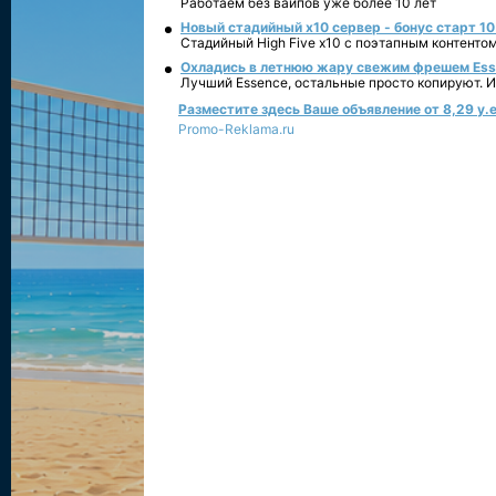
Работаем без вайпов уже более 10 лет
Новый стадийный х10 сервер - бонус старт 10
Стадийный High Five x10 с поэтапным контенто
Охладись в летнюю жару свежим фрешем Essen
Лучший Essence, остальные просто копируют. 
Разместите здесь Ваше объявление от 8,29 у.е
Promo-Reklama.ru