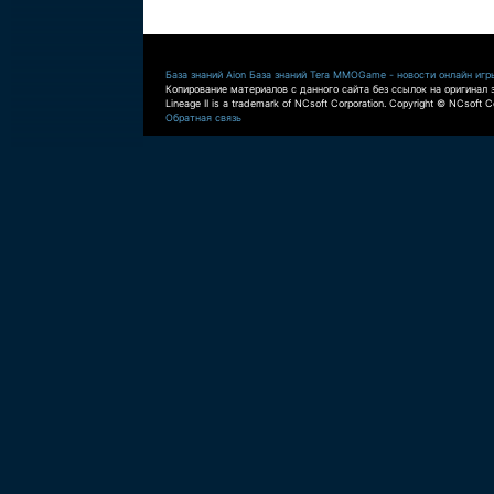
База знаний Aion
База знаний Tera
MMOGame - новости онлайн игр
Копирование материалов с данного сайта без ссылок на оригинал 
Lineage II is a trademark of NCsoft Corporation. Copyright © NCsoft Co
Обратная связь