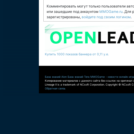
Комментировать могут только пользователи авт
или зашедшие под аккаунтом
MMOGame.ru
. Для
зарегистрированы,
войдите под своим логином
.
Купить 1000 показов баннера от 0,11 у.е.
База знаний Aion
База знаний Tera
MMOGame - новости онлайн игр
Копирование материалов с данного сайта без ссылок на оригинал 
Lineage II is a trademark of NCsoft Corporation. Copyright © NCsoft Co
Обратная связь