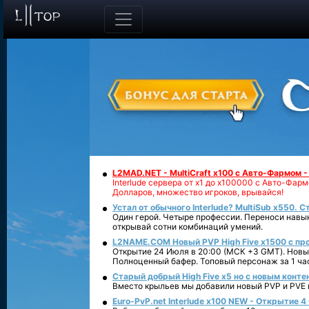
L2MAD.NET - MultiCraft x100 с Авто-Фармом 
Interlude сервера от х1 до х100000 с Авто-Фа
Долларов, множество игроков, врывайся!
Устал от обычного Interlude? MultiSub x550. С
Один герой. Четыре профессии. Переноси навык
открывай сотни комбинаций умений.
L2NAME.COM Новый PVP High Five x1500 с п
Открытие 24 Июля в 20:00 (МСК +3 GMT). Новый
Полноценный бафер. Топовый персонаж за 1 ча
Старый добрый High Five x5 но с новым конте
Вместо крыльев мы добавили новый PVP и PVE ко
Euro-PvP.net Interlude х100 NEW - Открытие 4