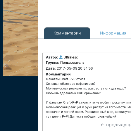
Комментарии
Информация
Автор:
Ultralesc
Группа:
Пользователь
Дата:
2017-05-09 20:54:56
Комментарий:
Фанатам Craft-PvP стиля
Хочешь побыстрее пофаниться?
Молниеносная реакция и руки растут откуда надо?
Любишь адреналин ПвП сражений?
И фанатам Craft-PvP стиля, кто не любит прокачку и п
молниеносная реакция и руки растут из того места. И
прокачки и легкий фарм. Расширенный шоп, автоизучен
тут ценят PvP! Да пусть победит сильнейший
← предыдущ