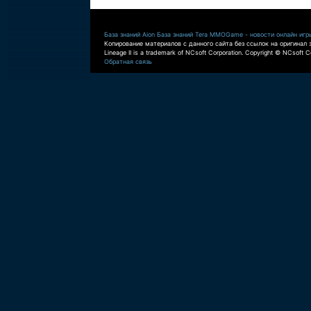
База знаний Aion
База знаний Tera
MMOGame - новости онлайн игр
Копирование материалов с данного сайта без ссылок на оригинал 
Lineage II is a trademark of NCsoft Corporation. Copyright © NCsoft Co
Обратная связь