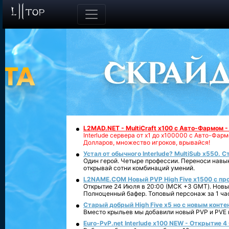
L2MAD.NET - MultiCraft x100 с Авто-Фармом 
Interlude сервера от х1 до х100000 с Авто-Фа
Долларов, множество игроков, врывайся!
Устал от обычного Interlude? MultiSub x550. С
Один герой. Четыре профессии. Переноси навык
открывай сотни комбинаций умений.
L2NAME.COM Новый PVP High Five x1500 с п
Открытие 24 Июля в 20:00 (МСК +3 GMT). Новый
Полноценный бафер. Топовый персонаж за 1 ча
Старый добрый High Five x5 но с новым конте
Вместо крыльев мы добавили новый PVP и PVE ко
Euro-PvP.net Interlude х100 NEW - Открытие 4