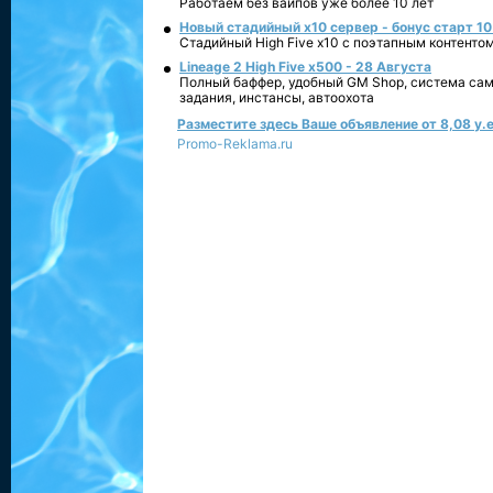
Работаем без вайпов уже более 10 лет
Новый стадийный х10 сервер - бонус старт 10
Стадийный High Five x10 с поэтапным контенто
Lineage 2 High Five x500 - 28 Августа
Полный баффер, удобный GM Shop, система сам
задания, инстансы, автоохота
Разместите здесь Ваше объявление от 8,08 у.е
Promo-Reklama.ru