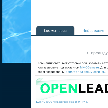
Комментарии
Информация
← предыд
Комментировать могут только пользователи авт
или зашедшие под аккаунтом
MMOGame.ru
. Для
зарегистрированы,
войдите под своим логином
.
Купить 1000 показов баннера от 0,11 у.е.