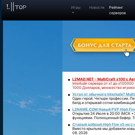
Игры
Новости
Рейтинг
серверов
L2MAD.NET - MultiCraft x100 с А
Interlude сервера от х1 до х1000
1000 Долларов, множество игроко
Устал от обычного Interlude? Mult
Один герой. Четыре профессии. Пе
билд и открывай сотни комбинаций
L2NAME.COM Новый PVP High Fiv
Открытие 24 Июля в 20:00 (МСК +3
функциями. Полноценный бафер. То
Старый добрый High Five x5 но с
Вместо крыльев мы добавили новый
08. 2026