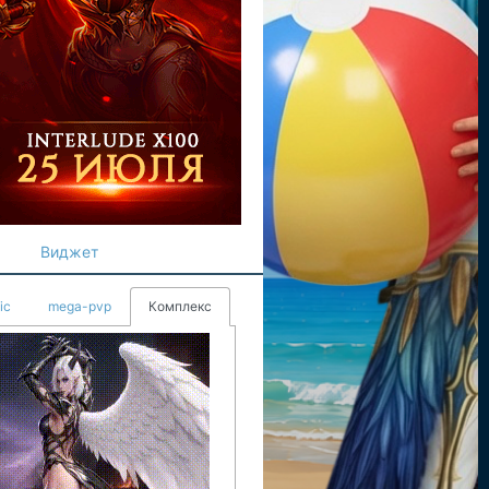
Виджет
ic
mega-pvp
Комплекс