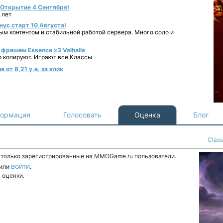
- Открытие 4 Сентября!
 лет
нус старт 10 Августа!
ным контентом и стабильной работой сервера. Много соло и
фрешем Essence x3 Valhalla
о копируют. Играют все Классы
от 8,21 у.е. за клик
ормация
Голосовать
Оценка
Блог
Class
т только зарегистрированные на MMOGame.ru пользователи.
войти
или
.
 оценки.