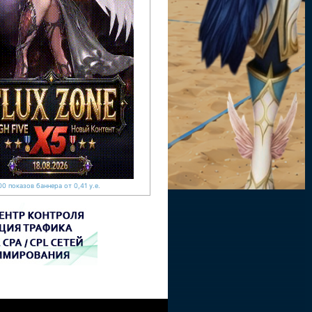
0 показов баннера от 0,41 у.е.