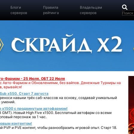
Блоги
Правила
Владельцам
серверов
рейтинга
серверов
вто-Фармом - 25 Июля. ОБТ 22 Июля
00 с Авто-Фармом и Обновлениями, без вайпов. Денежные Турниры на
в, врывайся!
iSub x550. Старт 7 августа
реноси навыки трёх саб-классов на основу, создавай уникальный
 умений.
e x1500 с продвинутым автофармом!
 GMT). Новый High Five x1500. Бесплатный автофарм со всеми
повый персонаж за 1 час.
 новым контентом!
 PVP и PVE контент, чтобы разнообразить игровой опыт. Старт 18.