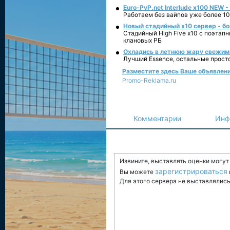
Euro-PvP.net Interlude х100 NEW 
Работаем без вайпов уже более 10
Новый стадийный х10 сервер - бо
Стадийный High Five x10 с поэтап
клановых РБ
Охладись в летнюю жару свежим 
Лучший Essence, остальные прост
Разместите здесь Ваше объявление 
Promo-Reklama.ru
Комментарии
Инф
Извините, выставлять оценки могу
зарегистрироваться
Вы можете
Для этого сервера не выставлялись