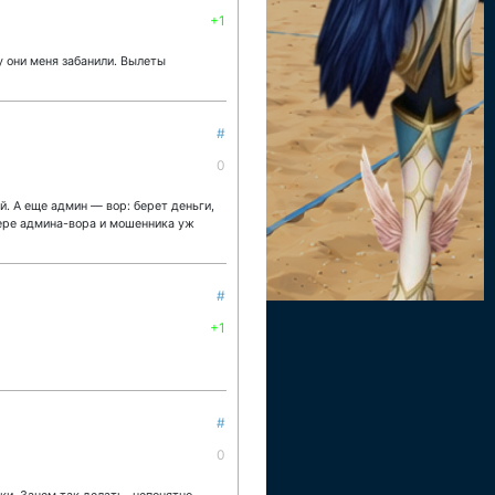
+1
 они меня забанили. Вылеты
#
0
й. А еще админ — вор: берет деньги,
вере админа-вора и мошенника уж
#
+1
#
0