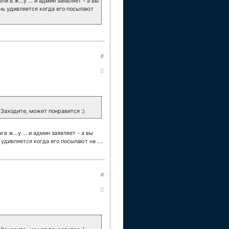
и в ж...у ... и админ заявляет - а вы
чень удивляется когда его посылают
#
0
Заходите, может понравится :)
в ж...у ... и админ заявляет - а вы
 удивляется когда его посылают на ....
#
0