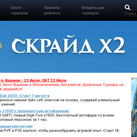
Блоги
Правила
Владельцам
серверов
рейтинга
серверов
вто-Фармом - 25 Июля. ОБТ 22 Июля
00 с Авто-Фармом и Обновлениями, без вайпов. Денежные Турниры на
в, врывайся!
iSub x550. Старт 7 августа
реноси навыки трёх саб-классов на основу, создавай уникальный
 умений.
e x1500 с продвинутым автофармом!
 GMT). Новый High Five x1500. Бесплатный автофарм со всеми
повый персонаж за 1 час.
 новым контентом!
 PVP и PVE контент, чтобы разнообразить игровой опыт. Старт 18.