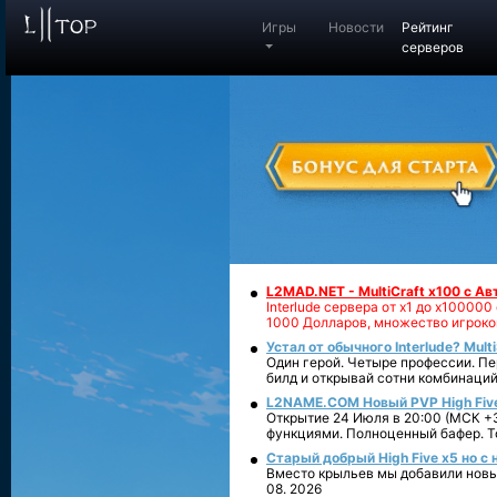
Игры
Новости
Рейтинг
серверов
L2MAD.NET - MultiCraft x100 с А
Interlude сервера от х1 до х1000
1000 Долларов, множество игроко
Устал от обычного Interlude? Mult
Один герой. Четыре профессии. Пе
билд и открывай сотни комбинаций
L2NAME.COM Новый PVP High Fiv
Открытие 24 Июля в 20:00 (МСК +3
функциями. Полноценный бафер. То
Старый добрый High Five x5 но с
Вместо крыльев мы добавили новый
08. 2026