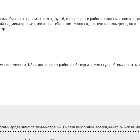
тных, бывшего наркомана и его друзей, на сервере не работает половина квестов, н
кайп, администрации плевать на тебя , ответ можно ждать очень очень долго, пост
вер !
ичество человек, КВ на антараса не работает 3 года и админ эту проблему решать н
ами вроде шляп от администрации. Онлайн небольшой, всеобщий чат, рынок на мдт