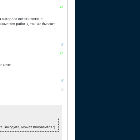
+1
а антараса кстати тоже, с
оянные тех работы, так же бывают
#
+1
е хочет
#
0
. Заходите, может понравится :)