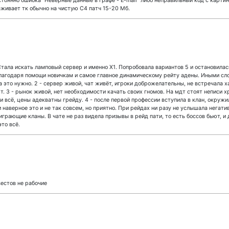
тоянно ошибка "Неверные данные в графе - E-mail" либо неправильный код с картин
живает тк обычно на чистую С4 патч 15-20 Мб.
 Стала искать ламповый сервер и именно Х1. Попробовала вариантов 5 и остановилас
 благодаря помощи новичкам и самое главное динамическому рейту адены. Иными сл
а это нужно. 2 - сервер живой, чат живёт, игроки доброжелательны, не встречала 
т. 3 - рынок живой, нет необходимости качать своих гномов. На мдт стоят неписи х
и всё, цены адекватны грейду. 4 - после первой профессии вступила в клан, окружи
и наверное это и не так совсем, но приятно. При рейдах ни разу не услышала негат
играющие кланы. В чате не раз видела призывы в рейд пати, то есть боссов бьют, и 
то всё.
вестов не рабочие