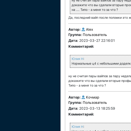
ну не считая пары вайпов за пару недел
докажите что вы сделали вторые профы
на .... Типо - а меня то за что ?
Да, последний вайп после поломки это 
Автор:
Alex
Группа:
Пользователь
Дата:
2023-03-27 22:16:01
Комментарий:
Юлия Н
:
Нормальные ц4 с небольшими доделкам
ну не считая пары вайпов за пару недель 
докажите что вы сделали вторые профы , 
Типо - а меня то за что ?
Автор:
Кочмар
Группа:
Пользователь
Дата:
2023-03-13 18:25:59
Комментарий:
Юлия Н
: