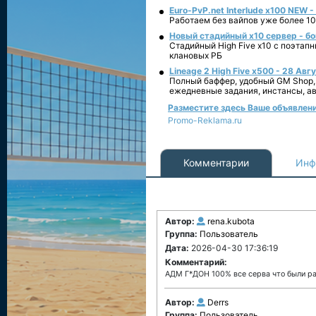
Euro-PvP.net Interlude х100 NEW 
Работаем без вайпов уже более 10
Новый стадийный х10 сервер - бо
Стадийный High Five x10 с поэтап
клановых РБ
Lineage 2 High Five x500 - 28 Авг
Полный баффер, удобный GM Shop,
ежедневные задания, инстансы, а
Разместите здесь Ваше объявление 
Promo-Reklama.ru
Комментарии
Инф
Автор:
rena.kubota
Группа:
Пользователь
Дата:
2026-04-30 17:36:19
Комментарий:
АДМ Г*ДОН 100% все серва что были ран
Автор:
Derrs
Группа:
Пользователь