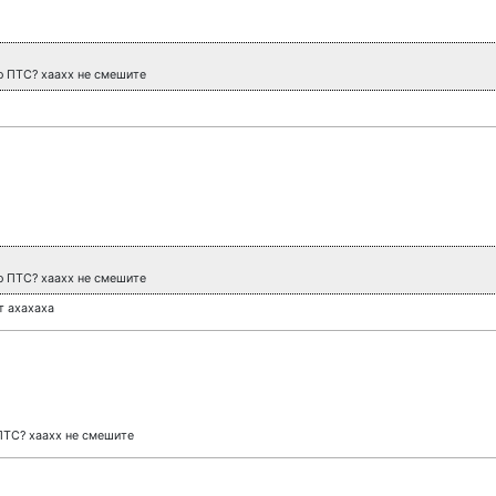
о ПТС? хаахх не смешите
о ПТС? хаахх не смешите
т ахахаха
ПТС? хаахх не смешите