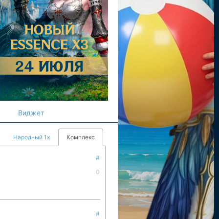
Виджет
Народный 1х
Комплекс
#
0
#