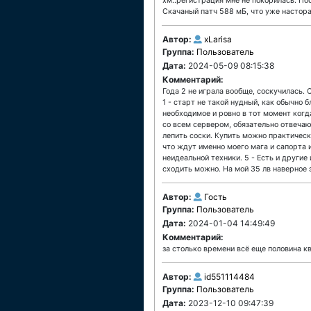
хм..регистрация мне не покорилась. Пос
Скачаный патч 588 мБ, что уже настора
Автор:
xLarisa
Группа:
Пользователь
Дата:
2024-05-09 08:15:38
Комментарий:
Года 2 не играла вообще, соскучилась.
1 - старт не такой нудный, как обычно
необходимое и ровно в тот момент когд
со всем сервером, обязательно отвечаю
лепить соски. Купить можно практическ
что ждут именно моего мага и сапорта 
неидеальной техники. 5 - Есть и другие 
сходить можно. На мой 35 лв наверное э
Автор:
Гость
Группа:
Пользователь
Дата:
2024-01-04 14:49:49
Комментарий:
за столько времени всё еще половина к
Автор:
id551114484
Группа:
Пользователь
Дата:
2023-12-10 09:47:39