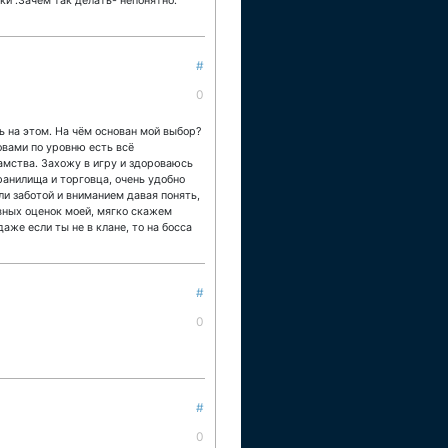
ки .Зачем так делать- непонятно.
#
0
ь на этом. На чём основан мой выбор?
овами по уровню есть всё
хамства. Захожу в игру и здороваюсь
ранилища и торговца, очень удобно
ли заботой и вниманием давая понять,
ивных оценок моей, мягко скажем
даже если ты не в клане, то на босса
#
0
#
0