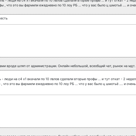
ь - люди на с4 х1 вкачали по 10 лвлов сделали вторые профы ... и тут откат - 2 недел
 , что это вы фармили ежедневно по 10 лоу РБ ... что у вас было ц шмотьё .... и о
жесть
и вроде шляп от администрации. Онлайн небольшой, всеобщий чат, рынок на мдт. 
- люди на с4 х1 вкачали по 10 лвлов сделали вторые профы ... и тут откат - 2 недели 
что это вы фармили ежедневно по 10 лоу РБ ... что у вас было ц шмотьё .... и очень