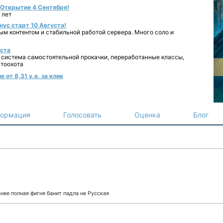
- Открытие 4 Сентября!
 лет
нус старт 10 Августа!
ным контентом и стабильной работой сервера. Много соло и
уста
 система самостоятельной прокачки, переработанные классы,
втоохота
от 8,31 у.е. за клик
ормация
Голосовать
Оценка
Блог
ее полная фигня банит падла не Русская