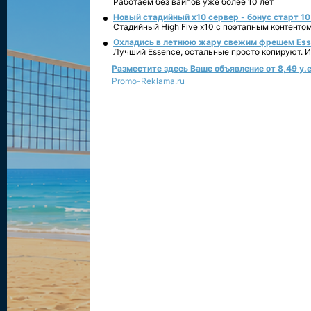
Работаем без вайпов уже более 10 лет
Новый стадийный х10 сервер - бонус старт 10
Стадийный High Five x10 с поэтапным контенто
Охладись в летнюю жару свежим фрешем Essen
Лучший Essence, остальные просто копируют. 
Разместите здесь Ваше объявление от 8,49 у.е
Promo-Reklama.ru