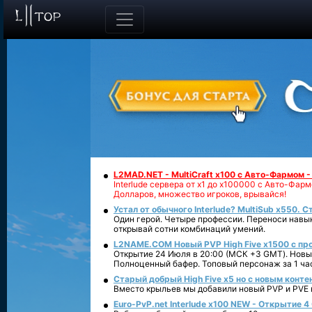
L2MAD.NET - MultiCraft x100 с Авто-Фармом 
Interlude сервера от х1 до х100000 с Авто-Фа
Долларов, множество игроков, врывайся!
Устал от обычного Interlude? MultiSub x550. С
Один герой. Четыре профессии. Переноси навык
открывай сотни комбинаций умений.
L2NAME.COM Новый PVP High Five x1500 с п
Открытие 24 Июля в 20:00 (МСК +3 GMT). Новый
Полноценный бафер. Топовый персонаж за 1 ча
Старый добрый High Five x5 но с новым конте
Вместо крыльев мы добавили новый PVP и PVE ко
Euro-PvP.net Interlude х100 NEW - Открытие 4