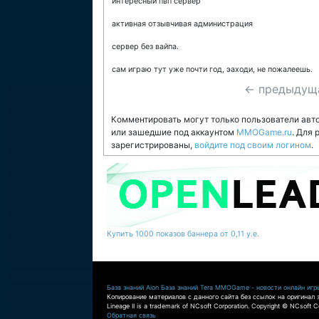
интересный пвп сервер
активная отзывчивая администрация
сервер без вайпа.
сам играю тут уже почти год, эаходи, не пожалеешь.
← предыдущ
Комментировать могут только пользователи авт
или зашедшие под аккаунтом
MMOGame.ru
. Для
зарегистрированы,
войдите под своим логином
.
Купить 1000 показов баннера от 0,11 у.е.
База знаний Aion
База знаний Tera
MMOGame - новости онлайн игр
Копирование материалов с данного сайта без ссылок на оригинал 
Lineage II is a trademark of NCsoft Corporation. Copyright © NCsoft Co
Обратная связь