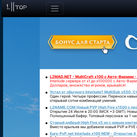
L2MAD.NET - MultiCraft x100 с Авто-Фармом 
Interlude сервера от х1 до х100000 с Авто-Фа
Долларов, множество игроков, врывайся!
Устал от обычного Interlude? MultiSub x550. С
Один герой. Четыре профессии. Переноси навык
открывай сотни комбинаций умений.
L2NAME.COM Новый PVP High Five x1500 с п
Открытие 24 Июля в 20:00 (МСК +3 GMT). Новый
Полноценный бафер. Топовый персонаж за 1 ча
Старый добрый High Five x5 но с новым конте
Вместо крыльев мы добавили новый PVP и PVE ко
Euro-PvP.net Interlude х100 NEW - Открытие 4