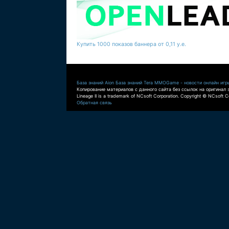
Купить 1000 показов баннера от 0,11 у.е.
База знаний Aion
База знаний Tera
MMOGame - новости онлайн игр
Копирование материалов с данного сайта без ссылок на оригинал 
Lineage II is a trademark of NCsoft Corporation. Copyright © NCsoft Co
Обратная связь