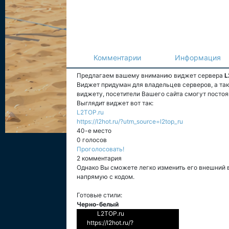
Комментарии
Информация
Предлагаем вашему вниманию виджет сервера
L
Виджет придуман для владельцев серверов, а та
виджету, посетители Вашего сайта смогут постоя
Выглядит виджет вот так:
L2TOP.ru
https://l2hot.ru/?utm_source=l2top_ru
40-е место
0 голосов
Проголосовать!
2 комментария
Однако Вы сможете легко изменить его внешний 
напрямую с кодом.
Готовые стили:
Черно-белый
L2TOP.ru
https://l2hot.ru/?