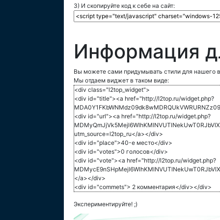
3) И скопируйте код к себе на сайт:
Информация д
Вы можете сами придумывать стили для нашего в
Мы отдаем виджет в таком виде:
<div class="l2top_widget">
<div id="title"><a href="http://l2top.ru/widget.php?
MDA0Y1FKbWNMdz09dk8wMDRQUkVWRURNZz09">
<div id="url"><a href="http://l2top.ru/widget.php?
MDMyQmJjVk5Mejl6WlhKMlNVUTlNekUwT0RJbVlXTj
utm_source=l2top_ru</a></div>
<div id="place">40-е место</div>
<div id="votes">0 голосов</div>
<div id="vote"><a href="http://l2top.ru/widget.php?
MDMycE9nSHpMejl6WlhKMlNVUTlNekUwT0RJbVlX
</a></div>
<div id="commets"> 2 комментария</div></div>
Экспериментируйте! ;)