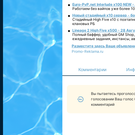
Euro-PvP.net Interlude х100 NEW 
Работаем без вайпов уже более 10
Новый стадийный х10 сервер - бо
Стадийный High Five x10 с поэтап
клановых РБ
Lineage 2 High Five x500 - 28 Авг
Полный баффер, удобный GM Shop,
ежедневные задания, инстансы, а
Разместите здесь Ваше объявление
Promo-Reklama.ru
Комментарии
Инф
Вы пытаетесь проголосо
голосовании Ваш голос 
комментарий