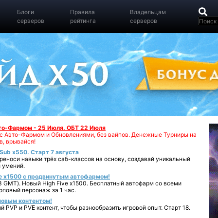
Блоги
Правила
Владельцам
серверов
рейтинга
серверов
вто-Фармом - 25 Июля. ОБТ 22 Июля
00 с Авто-Фармом и Обновлениями, без вайпов. Денежные Турниры на
в, врывайся!
iSub x550. Старт 7 августа
реноси навыки трёх саб-классов на основу, создавай уникальный
 умений.
e x1500 с продвинутым автофармом!
 GMT). Новый High Five x1500. Бесплатный автофарм со всеми
повый персонаж за 1 час.
 новым контентом!
 PVP и PVE контент, чтобы разнообразить игровой опыт. Старт 18.