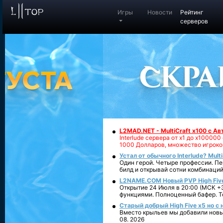
Игры
Новости
Рейтинг
серверов
L2MAD.NET - MultiCraft x100 с А
Interlude сервера от х1 до х1000
1000 Долларов, множество игроко
Устал от обычного Interlude? Mult
Один герой. Четыре профессии. Пе
билд и открывай сотни комбинаций
L2NAME.COM Новый PVP High Fiv
Открытие 24 Июля в 20:00 (МСК +3
функциями. Полноценный бафер. То
Старый добрый High Five x5 но с
Вместо крыльев мы добавили новый
08. 2026