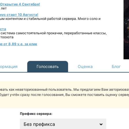
- Открытие 4 Сентября!
 лет
нус старт 10 Августа!
ным контентом и стабильной работой сервера. Много соло и
уста
 система самостоятельной прокачки, переработанные классы,
втоохота
 от 8,89 у.е. за клик
ормация
Голосовать
Оценка
Блог
вать как неавторизованный пользователь. Мы предлагаем Вам авторизоват
будет учтён сразу после голосования, Вы сможете поставить оценку сервер
Префикс сервера:
Без префикса