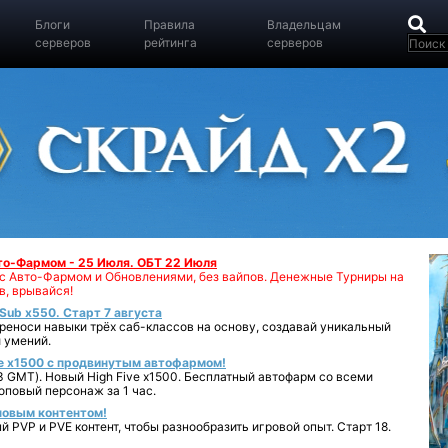
Блоги
Правила
Владельцам
серверов
рейтинга
серверов
вто-Фармом - 25 Июля. ОБТ 22 Июля
00 с Авто-Фармом и Обновлениями, без вайпов. Денежные Турниры на
в, врывайся!
iSub x550. Старт 7 августа
реноси навыки трёх саб-классов на основу, создавай уникальный
 умений.
e x1500 с продвинутым автофармом!
 GMT). Новый High Five x1500. Бесплатный автофарм со всеми
повый персонаж за 1 час.
 новым контентом!
 PVP и PVE контент, чтобы разнообразить игровой опыт. Старт 18.