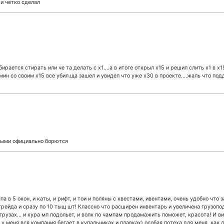
 и четко сделал
бирается стирать или че та делать с х1....а в итоге открыл х15 и решил слить х1 в х1
дмин со своим х15 все убил.ща зашел и увидел что уже х30 в проекте....жаль что п
рыми официально борются
а в 5 окон, и каты, и рифт, и тои и поляны с квестами, ивентами, очень удобно что
грейда и сразу по 10 тыщ шт! Классно что расширен инвентарь и увеличена грузоп
егрузах... и кура мп подольет, и волк по чампам продамажить поможет, красота! И
 у меня вся компания бегает в купальниках и плавках) особая потеха для меня, ка