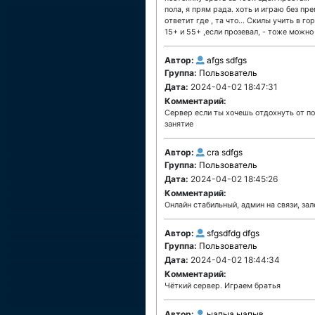
пола, я прям рада. хоть и играю без пр
ответит где , та что... Скилы учить в 
15+ и 55+ ,если прозевал, - тоже можно
Автор:
afgs sdfgs
Группа:
Пользователь
Дата:
2024-04-02 18:47:31
Комментарий:
Сервер если ты хочешь отдохнуть от по
занятие
Автор:
cra sdfgs
Группа:
Пользователь
Дата:
2024-04-02 18:45:26
Комментарий:
Онлайн стабильный, админ на связи, зал
Автор:
sfgsdfdg dfgs
Группа:
Пользователь
Дата:
2024-04-02 18:44:34
Комментарий:
Чёткий сервер. Играем братья
Автор:
ыапыа ыапыв