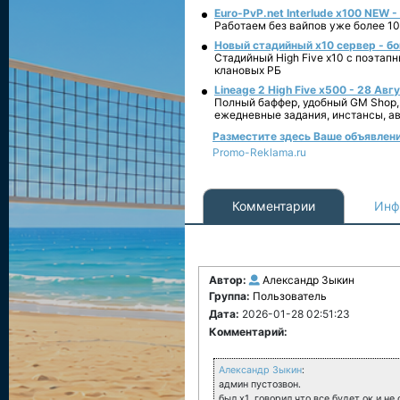
Euro-PvP.net Interlude х100 NEW 
Работаем без вайпов уже более 10
Новый стадийный х10 сервер - бо
Стадийный High Five x10 с поэтап
клановых РБ
Lineage 2 High Five x500 - 28 Авг
Полный баффер, удобный GM Shop,
ежедневные задания, инстансы, а
Разместите здесь Ваше объявление
Promo-Reklama.ru
Комментарии
Инф
Автор:
Александр Зыкин
Группа:
Пользователь
Дата:
2026-01-28 02:51:23
Комментарий:
Александр Зыкин
:
админ пустозвон.
был х1..говорил что все будет ок и не 