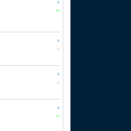
#
+1
#
0
#
0
#
+1