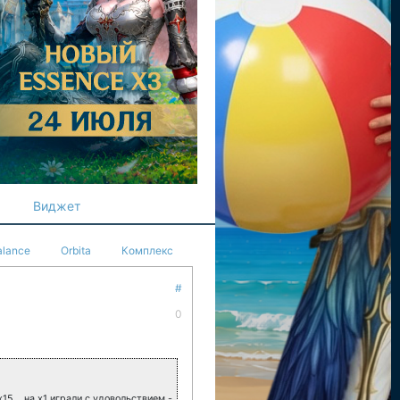
Виджет
alance
Orbita
Комплекс
#
0
х15....на х1 играли с удовольствием -