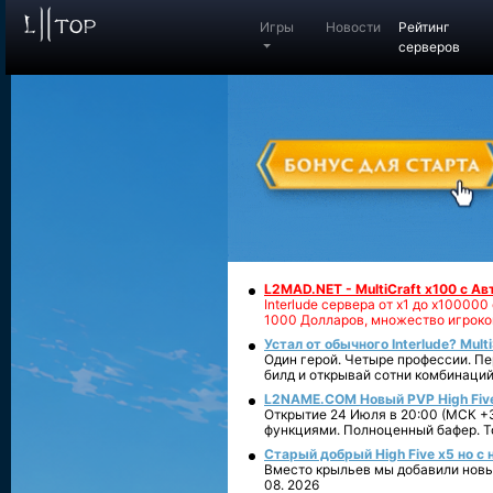
Игры
Новости
Рейтинг
серверов
L2MAD.NET - MultiCraft x100 с А
Interlude сервера от х1 до х1000
1000 Долларов, множество игроко
Устал от обычного Interlude? Mult
Один герой. Четыре профессии. Пе
билд и открывай сотни комбинаций
L2NAME.COM Новый PVP High Fiv
Открытие 24 Июля в 20:00 (МСК +3
функциями. Полноценный бафер. То
Старый добрый High Five x5 но с
Вместо крыльев мы добавили новый
08. 2026