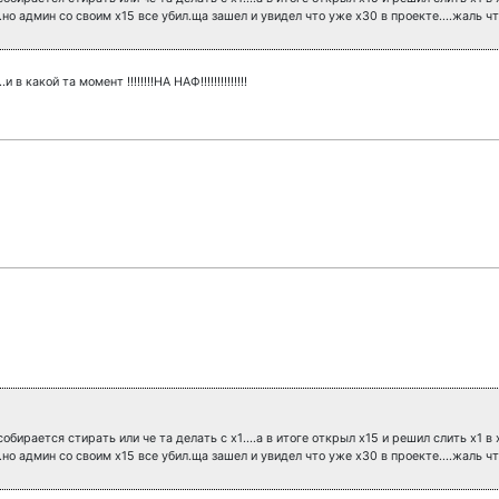
..но админ со своим х15 все убил.ща зашел и увидел что уже х30 в проекте....жаль
в какой та момент !!!!!!!!НА НАФ!!!!!!!!!!!!!!
собирается стирать или че та делать с х1....а в итоге открыл х15 и решил слить х1 в 
..но админ со своим х15 все убил.ща зашел и увидел что уже х30 в проекте....жаль