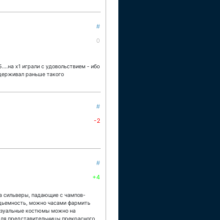
#
0
5....на х1 играли с удовольствием - ибо
оддерживал раньше такого
#
-2
#
+4
 за сильверы, падающие с чампов-
одьемность, можно часами фармить
 визуальные костюмы можно на
к для представительницы прекрасного