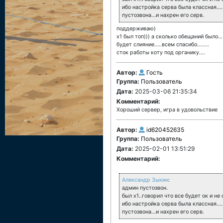
ибо настройка серва была классная...
пустозвона...и нахрен его серв.
поддерживаю)
х1 был топ))) а сколько обещаний было.....и 
будет слияние.....всем спасибо........
сток работы коту под органику....
Автор:
Гость
Группа:
Пользователь
Дата:
2025-03-06 21:35:34
Комментарий:
Хороший сервер, игра в удовольствие
Автор:
id620452635
Группа:
Пользователь
Дата:
2025-02-01 13:51:29
Комментарий:
Александр Зыкин
:
админ пустозвон.
был х1..говорил что все будет ок и не 
ибо настройка серва была классная...
пустозвона...и нахрен его серв.