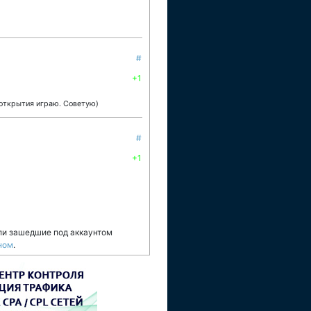
#
+1
 открытия играю. Советую)
#
+1
ли зашедшие под аккаунтом
ном
.