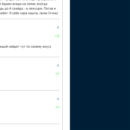
и Админ вседа на связи, всегда
дь до А грейда - в люксоре. Петов и
ребят. Я себе серв нашла, прям Огонь!
#
+2
аждый найдет тут по своему вкусу
#
+1
#
+1