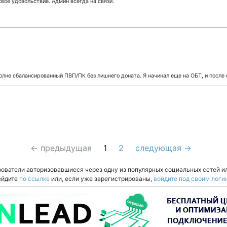
воё удовольствие. Админ всегда на связи.
полне сбалансированный ПВП/ПК без лишнего доната. Я начинал еще на ОБТ, и после
← предыдущая
1
2
следующая →
зователи авторизовавшиеся через одну из популярных социальных сетей и
ейдите
по ссылке
или, если уже зарегистрированы,
войдите под своим логи