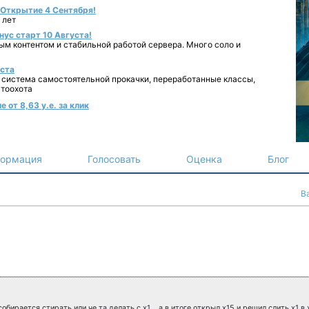
- Открытие 4 Сентября!
 лет
нус старт 10 Августа!
ным контентом и стабильной работой сервера. Много соло и
уста
 система самостоятельной прокачки, переработанные классы,
втоохота
 от 8,63 у.е. за клик
ормация
Голосовать
Оценка
Блог
B
собирается стирать или че та делать с х1....а в итоге открыл х15 и решил слить х1 в 