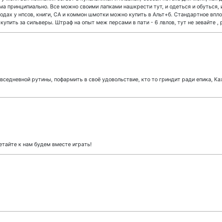
ема принципиально. Все можно своими лапками нашкрести тут, и одеться и обуться, 
городах у нпсов, книги, СА и коммон шмотки можно купить в Альт+б. Стандартное впло
 купить за сильверы. Штраф на опыт меж персами в пати - 6 лвлов, тут не зевайте , 
вседневной рутины, пофармить в своё удовольствие, кто то гриндит ради епика, К
етайте к нам будем вместе играть!