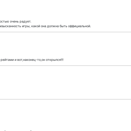
остью очень радует.
изысканность игры, какой она должна быть оффициальной.
рейтами и вот,наконец-то,он открылся!!!