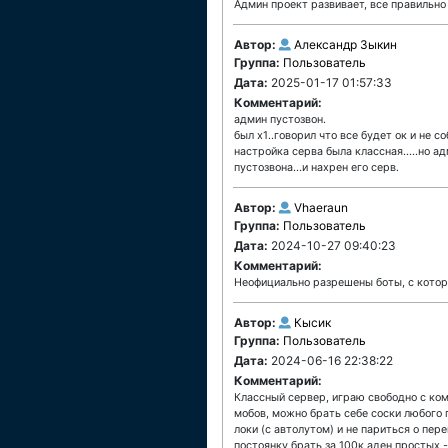
Админ проект развивает, все правильно
Автор:
Александр Зыкин
Группа:
Пользователь
Дата:
2025-01-17 01:57:33
Комментарий:
админ пустозвон.
был х1..говорил что все будет ок и не со
настройка серва была классная.....но а
пустозвона...и нахрен его серв.
Автор:
Vhaeraun
Группа:
Пользователь
Дата:
2024-10-27 09:40:23
Комментарий:
Неофициально разрешены боты, с кото
Автор:
Кысик
Группа:
Пользователь
Дата:
2024-06-16 22:38:22
Комментарий:
Классный сервер, играю свободно с комп
мобов, можно брать себе соски любого 
локи (с автолутом) и не париться о пер
постоянку брать за 100к аден простых -