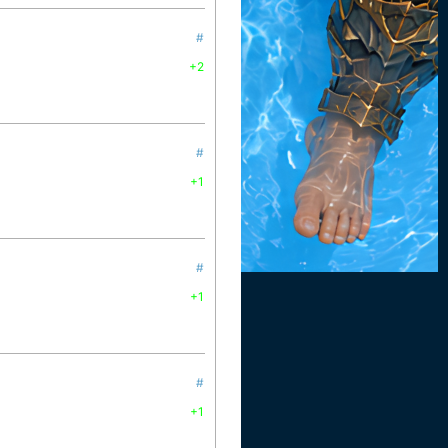
#
+2
#
+1
#
+1
#
+1