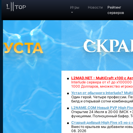
Игры
Новости
Рейтинг
серверов
L2MAD.NET - MultiCraft x100 с А
Interlude сервера от х1 до х1000
1000 Долларов, множество игроко
Устал от обычного Interlude? Mult
Один герой. Четыре профессии. Пе
билд и открывай сотни комбинаций
L2NAME.COM Новый PVP High Fiv
Открытие 24 Июля в 20:00 (МСК +3
функциями. Полноценный бафер. То
Старый добрый High Five x5 но с
Вместо крыльев мы добавили новый
08. 2026