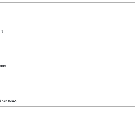
:)
офе)
 как надо! :)