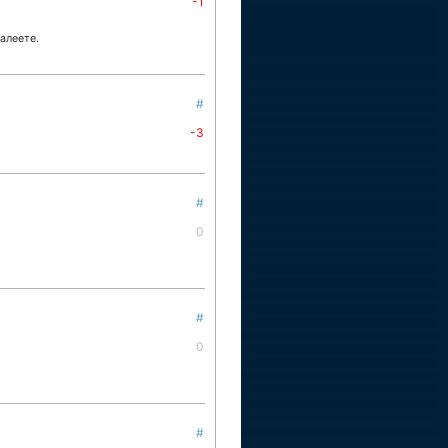
-1
алеете.
#
-3
#
0
#
0
#