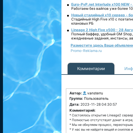
Euro-PvP.net Interlude х100 NEW 
Работаем без вайпов уже более 10
Новый стадийный х10 сервер - бо
Стадийный High Five x10 с поэтап
клановых РБ
Lineage 2 High Five x500 - 28 Авг
Полный баффер, удобный GM Shop,
ежедневные задания, инстансы, а
Разместите здесь Ваше объявление 
Promo-Reklama.ru
Комментарии
Инф
Автор:
vansterru
Группа:
Пользователь
Дата:
2023-11-28 04:30:57
Комментарий:
* Состоялось открытие Lineage2 сервер
* Полностью отстутствует донат в игре
* Мы не обнуляем процесс, переоткрыв
* У нас вы не найдете вещей и скиллов 