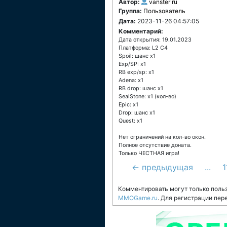
Автор:
vanster ru
Группа:
Пользователь
Дата:
2023-11-26 04:57:05
Комментарий:
Дата открытия: 19.01.2023
Платформа: L2 C4
Spoil: шанс х1
Exp/SP: x1
RB exp/sp: x1
Adena: x1
RB drop: шанс х1
SealStone: х1 (кол-во)
Epic: x1
Drop: шанс х1
Quest: x1
Нет ограничений на кол-во окон.
Полное отсутствие доната.
Только ЧЕСТНАЯ игра!
← предыдущая
...
1
Комментировать могут только поль
MMOGame.ru
. Для регистрации пер