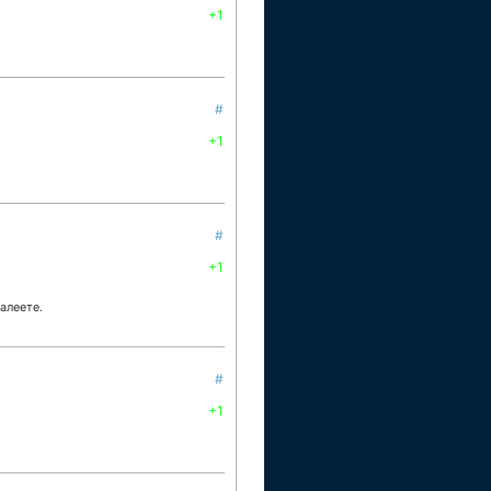
+1
#
+1
#
+1
алеете.
#
+1