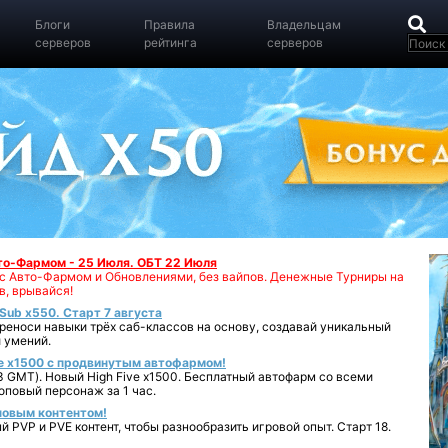
Блоги
Правила
Владельцам
серверов
рейтинга
серверов
вто-Фармом - 25 Июля. ОБТ 22 Июля
00 с Авто-Фармом и Обновлениями, без вайпов. Денежные Турниры на
в, врывайся!
iSub x550. Старт 7 августа
реноси навыки трёх саб-классов на основу, создавай уникальный
 умений.
e x1500 с продвинутым автофармом!
 GMT). Новый High Five x1500. Бесплатный автофарм со всеми
повый персонаж за 1 час.
 новым контентом!
 PVP и PVE контент, чтобы разнообразить игровой опыт. Старт 18.