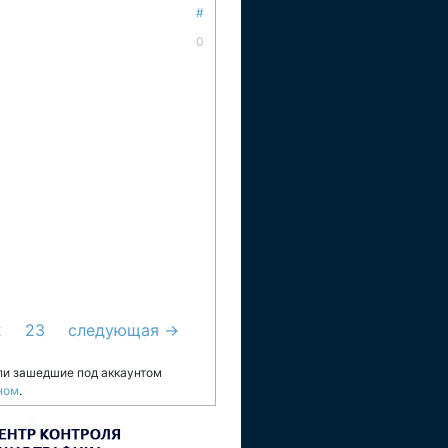
#
0
2
23
следующая →
ли зашедшие под аккаунтом
ном
.