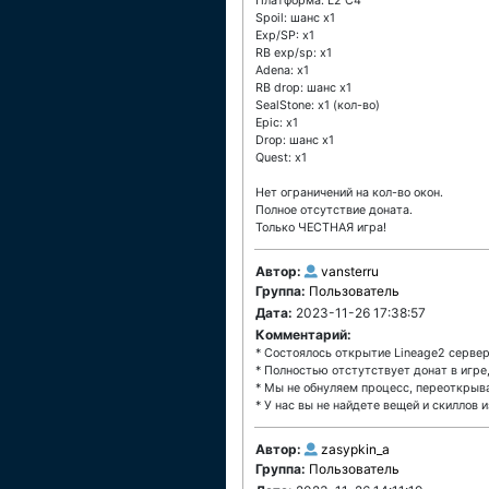
Платформа: L2 C4
Spoil: шанс х1
Exp/SP: x1
RB exp/sp: x1
Adena: x1
RB drop: шанс х1
SealStone: х1 (кол-во)
Epic: x1
Drop: шанс х1
Quest: x1
Нет ограничений на кол-во окон.
Полное отсутствие доната.
Только ЧЕСТНАЯ игра!
Автор:
vansterru
Группа:
Пользователь
Дата:
2023-11-26 17:38:57
Комментарий:
* Состоялось открытие Lineage2 сервер
* Полностью отстутствует донат в игре
* Мы не обнуляем процесс, переоткрыв
* У нас вы не найдете вещей и скиллов 
Автор:
zasypkin_a
Группа:
Пользователь