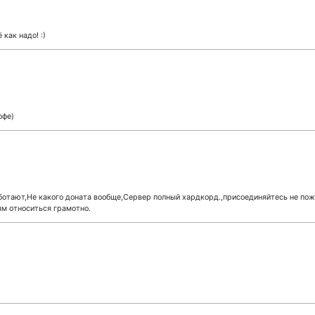
 как надо! :)
офе)
отают,Не какого доната вообще,Сервер полный хардкорд.,присоединяйтесь не пож
ям относиться грамотно.