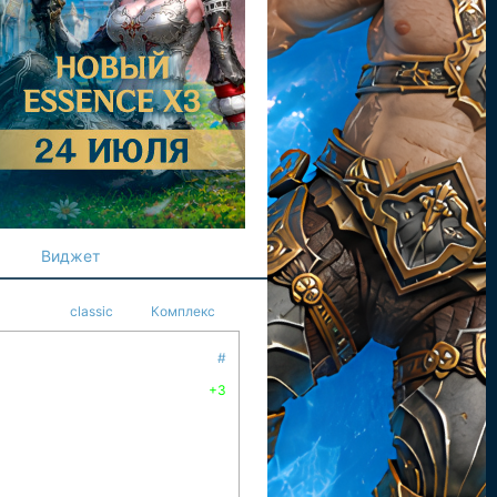
Виджет
classic
Комплекс
#
+3