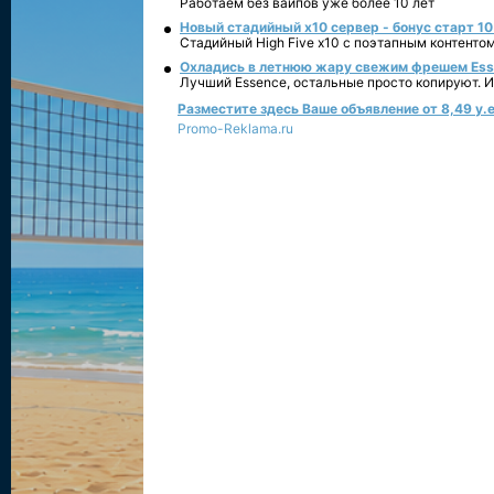
Работаем без вайпов уже более 10 лет
Новый стадийный х10 сервер - бонус старт 10
Стадийный High Five x10 с поэтапным контенто
Охладись в летнюю жару свежим фрешем Essen
Лучший Essence, остальные просто копируют. 
Разместите здесь Ваше объявление от 8,49 у.е
Promo-Reklama.ru