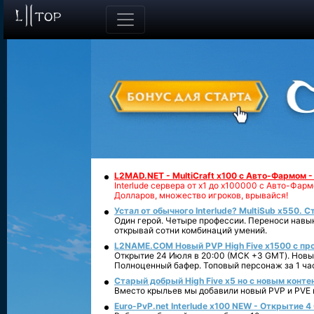
L2MAD.NET - MultiCraft x100 с Авто-Фармом 
Interlude сервера от х1 до х100000 с Авто-Фа
Долларов, множество игроков, врывайся!
Устал от обычного Interlude? MultiSub x550. С
Один герой. Четыре профессии. Переноси навык
открывай сотни комбинаций умений.
L2NAME.COM Новый PVP High Five x1500 с п
Открытие 24 Июля в 20:00 (МСК +3 GMT). Новый
Полноценный бафер. Топовый персонаж за 1 ча
Старый добрый High Five x5 но с новым конте
Вместо крыльев мы добавили новый PVP и PVE ко
Euro-PvP.net Interlude х100 NEW - Открытие 4