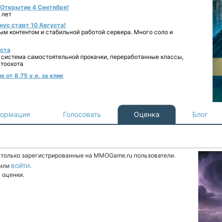
- Открытие 4 Сентября!
 лет
нус старт 10 Августа!
ным контентом и стабильной работой сервера. Много соло и
уста
 система самостоятельной прокачки, переработанные классы,
втоохота
 от 8,75 у.е. за клик
ормация
Голосовать
Оценка
Блог
т только зарегистрированные на MMOGame.ru пользователи.
войти
или
.
 оценки.