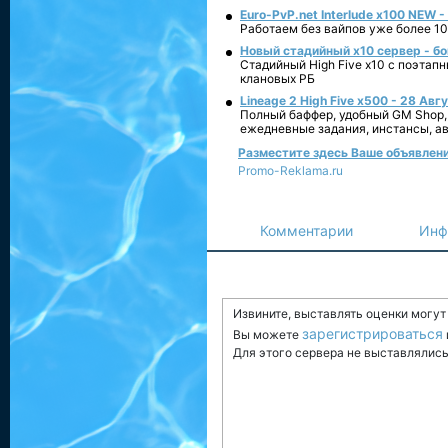
Euro-PvP.net Interlude х100 NEW 
Работаем без вайпов уже более 10
Новый стадийный х10 сервер - бо
Стадийный High Five x10 с поэтап
клановых РБ
Lineage 2 High Five x500 - 28 Авг
Полный баффер, удобный GM Shop,
ежедневные задания, инстансы, а
Разместите здесь Ваше объявление
Promo-Reklama.ru
Комментарии
Инф
Извините, выставлять оценки могу
зарегистрироваться
Вы можете
Для этого сервера не выставлялись