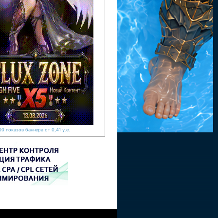
0 показов баннера от 0,41 у.е.