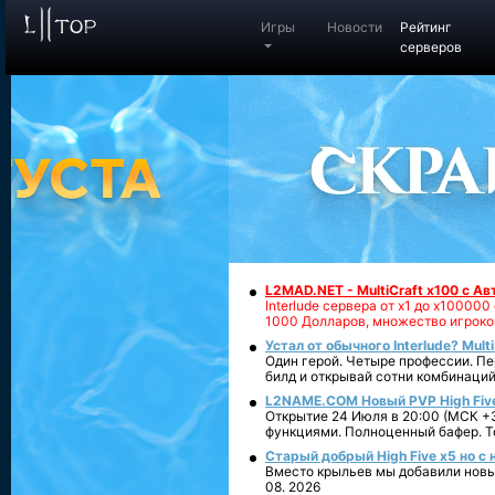
Игры
Новости
Рейтинг
серверов
L2MAD.NET - MultiCraft x100 с А
Interlude сервера от х1 до х1000
1000 Долларов, множество игроко
Устал от обычного Interlude? Mult
Один герой. Четыре профессии. Пе
билд и открывай сотни комбинаций
L2NAME.COM Новый PVP High Fiv
Открытие 24 Июля в 20:00 (МСК +3
функциями. Полноценный бафер. То
Старый добрый High Five x5 но с
Вместо крыльев мы добавили новый
08. 2026