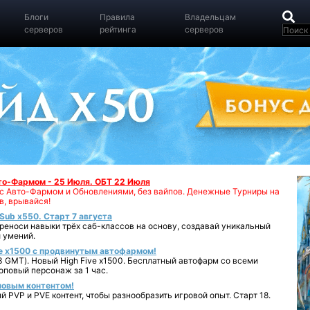
Блоги
Правила
Владельцам
серверов
рейтинга
серверов
вто-Фармом - 25 Июля. ОБТ 22 Июля
00 с Авто-Фармом и Обновлениями, без вайпов. Денежные Турниры на
в, врывайся!
iSub x550. Старт 7 августа
реноси навыки трёх саб-классов на основу, создавай уникальный
 умений.
e x1500 с продвинутым автофармом!
 GMT). Новый High Five x1500. Бесплатный автофарм со всеми
повый персонаж за 1 час.
 новым контентом!
 PVP и PVE контент, чтобы разнообразить игровой опыт. Старт 18.