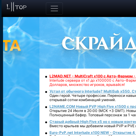
L2MAD.NET - MultiCraft x100 с Авто-Фармом 
Interlude сервера от х1 до х100000 с Авто-Фа
Долларов, множество игроков, врывайся!
Устал от обычного Interlude? MultiSub x550. С
Один герой. Четыре профессии. Переноси навык
открывай сотни комбинаций умений.
L2NAME.COM Новый PVP High Five x1500 с п
Открытие 24 Июля в 20:00 (МСК +3 GMT). Новый
Полноценный бафер. Топовый персонаж за 1 ча
Старый добрый High Five x5 но с новым конте
Вместо крыльев мы добавили новый PVP и PVE ко
Euro-PvP.net Interlude х100 NEW - Открытие 4