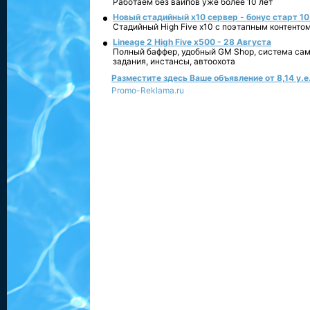
Работаем без вайпов уже более 10 лет
Новый стадийный х10 сервер - бонус старт 10
Стадийный High Five x10 с поэтапным контенто
Lineage 2 High Five x500 - 28 Августа
Полный баффер, удобный GM Shop, система сам
задания, инстансы, автоохота
Разместите здесь Ваше объявление от 8,14 у.е.
Promo-Reklama.ru