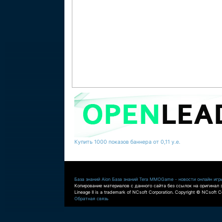
Купить 1000 показов баннера от 0,11 у.е.
База знаний Aion
База знаний Tera
MMOGame - новости онлайн игр
Копирование материалов с данного сайта без ссылок на оригинал 
Lineage II is a trademark of NCsoft Corporation. Copyright © NCsoft Co
Обратная связь